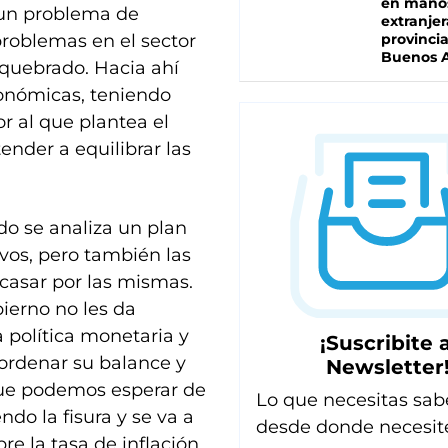
en mano
 un problema de
extranjer
 problemas en el sector
provinci
Buenos A
quebrado. Hacia ahí
onómicas, teniendo
r al que plantea el
ender a equilibrar las
o se analiza un plan
ivos, pero también las
casar por las mismas.
bierno no les da
 política monetaria y
¡Suscribite a
 ordenar su balance y
Newsletter
 que podemos esperar de
Lo que necesitas sab
ndo la fisura y se va a
desde donde necesit
re la tasa de inflación,