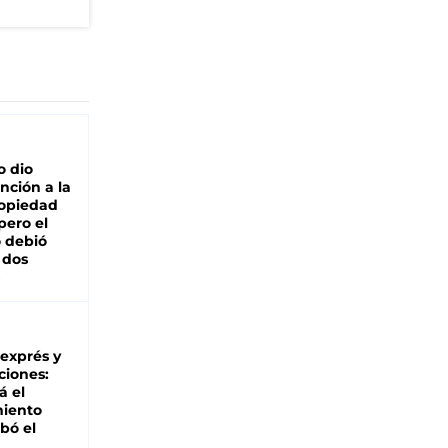
o dio
nción a la
ropiedad
pero el
 debió
 dos
 exprés y
ciones:
á el
miento
bó el