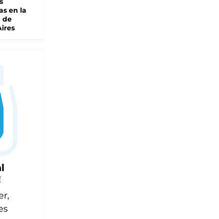
s
as en la
a de
ires
l
!
er,
es