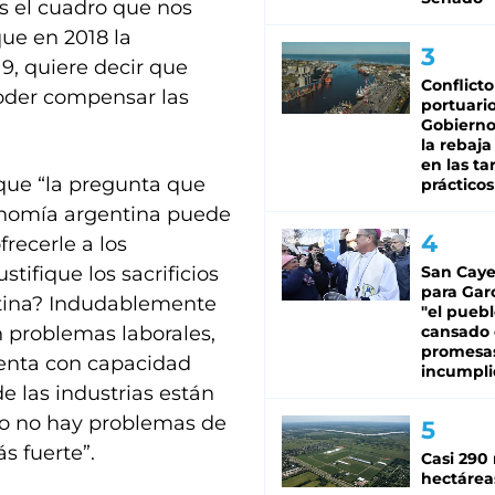
es el cuadro que nos
que en 2018 la
9, quiere decir que
Conflicto
oder compensar las
portuario
Gobierno 
la rebaja
en las tar
 que “la pregunta que
prácticos
onomía argentina puede
recerle a los
ifique los sacrificios
San Caye
para Gar
ntina? Indudablemente
"el puebl
n problemas laborales,
cansado
promesa
uenta con capacidad
incumpli
e las industrias están
nto no hay problemas de
s fuerte”.
Casi 290 
hectárea