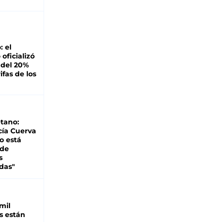
: el
oficializó
 del 20%
ifas de los
tano:
cía Cuerva
o está
 de
s
das"
mil
s están