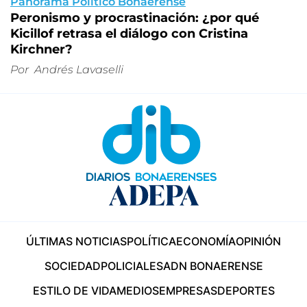
Panorama Político Bonaerense
Peronismo y procrastinación: ¿por qué
Kicillof retrasa el diálogo con Cristina
Kirchner?
Por
Andrés Lavaselli
ÚLTIMAS NOTICIAS
POLÍTICA
ECONOMÍA
OPINIÓN
SOCIEDAD
POLICIALES
ADN BONAERENSE
ESTILO DE VIDA
MEDIOS
EMPRESAS
DEPORTES