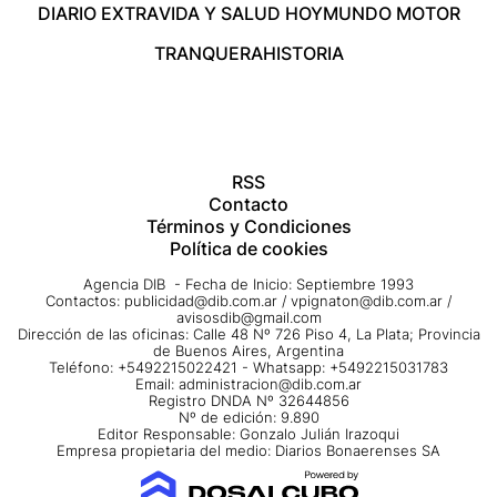
DIARIO EXTRA
VIDA Y SALUD HOY
MUNDO MOTOR
TRANQUERA
HISTORIA
RSS
Contacto
Términos y Condiciones
Política de cookies
Agencia DIB - Fecha de Inicio: Septiembre 1993
Contactos:
publicidad@dib.com.ar
/
vpignaton@dib.com.ar
/
avisosdib@gmail.com
Dirección de las oficinas: Calle 48 Nº 726 Piso 4, La Plata; Provincia
de Buenos Aires, Argentina
Teléfono: +5492215022421 - Whatsapp: +5492215031783
Email:
administracion@dib.com.ar
Registro DNDA Nº 32644856
Nº de edición: 9.890
Editor Responsable: Gonzalo Julián Irazoqui
Empresa propietaria del medio: Diarios Bonaerenses SA