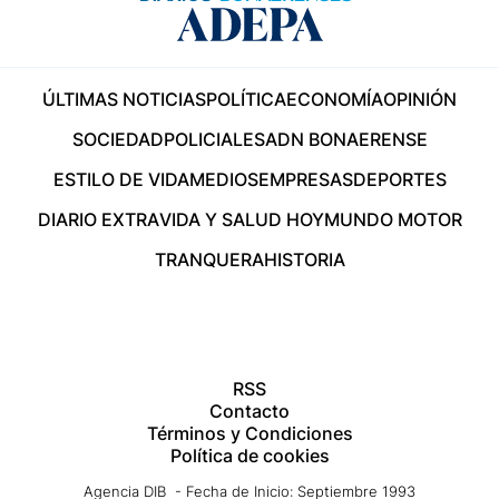
ÚLTIMAS NOTICIAS
POLÍTICA
ECONOMÍA
OPINIÓN
SOCIEDAD
POLICIALES
ADN BONAERENSE
ESTILO DE VIDA
MEDIOS
EMPRESAS
DEPORTES
DIARIO EXTRA
VIDA Y SALUD HOY
MUNDO MOTOR
TRANQUERA
HISTORIA
RSS
Contacto
Términos y Condiciones
Política de cookies
Agencia DIB - Fecha de Inicio: Septiembre 1993