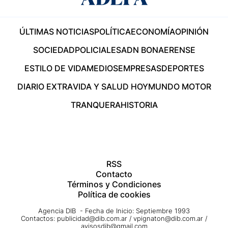
ÚLTIMAS NOTICIAS
POLÍTICA
ECONOMÍA
OPINIÓN
SOCIEDAD
POLICIALES
ADN BONAERENSE
ESTILO DE VIDA
MEDIOS
EMPRESAS
DEPORTES
DIARIO EXTRA
VIDA Y SALUD HOY
MUNDO MOTOR
TRANQUERA
HISTORIA
RSS
Contacto
Términos y Condiciones
Política de cookies
Agencia DIB - Fecha de Inicio: Septiembre 1993
Contactos:
publicidad@dib.com.ar
/
vpignaton@dib.com.ar
/
avisosdib@gmail.com