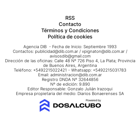
RSS
Contacto
Términos y Condiciones
Política de cookies
Agencia DIB - Fecha de Inicio: Septiembre 1993
Contactos:
publicidad@dib.com.ar
/
vpignaton@dib.com.ar
/
avisosdib@gmail.com
Dirección de las oficinas: Calle 48 Nº 726 Piso 4, La Plata; Provincia
de Buenos Aires, Argentina
Teléfono: +5492215022421 - Whatsapp: +5492215031783
Email:
administracion@dib.com.ar
Registro DNDA Nº 32644856
Nº de edición: 9.890
Editor Responsable: Gonzalo Julián Irazoqui
Empresa propietaria del medio: Diarios Bonaerenses SA