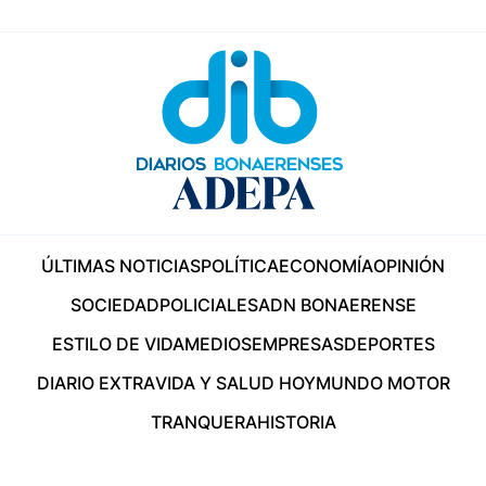
ÚLTIMAS NOTICIAS
POLÍTICA
ECONOMÍA
OPINIÓN
SOCIEDAD
POLICIALES
ADN BONAERENSE
ESTILO DE VIDA
MEDIOS
EMPRESAS
DEPORTES
DIARIO EXTRA
VIDA Y SALUD HOY
MUNDO MOTOR
TRANQUERA
HISTORIA