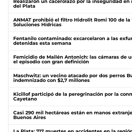
Realizaron un cacerolazo por la inseguridad en
del Plata
ANMAT prohibió el filtro Hidrolit Romi 100 de l
Soluciones Hídricas
Fentanilo contaminado: excarcelaron a las exf
detenidas esta semana
Femicidio de Mailén Antonich: las cámaras de u
el episodio con gran definición
Maschwitz: un vecino atacado por dos perros Bul
indemnizado con $2,7 millones
Kicillof participó de la peregrinación por la c
Cayetano
Casi 290 mil hectáreas están en manos extranje
Buenos Aires
La Plata: 717 muertes en accidentes en la regió