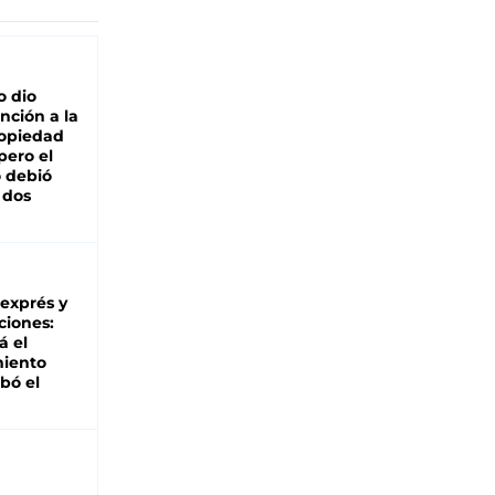
o dio
nción a la
ropiedad
pero el
 debió
 dos
 exprés y
ciones:
á el
miento
bó el