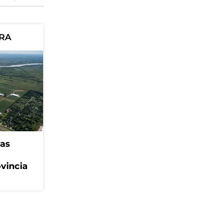
ORA
eas
ovincia