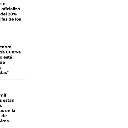
: el
oficializó
 del 20%
ifas de los
tano:
cía Cuerva
o está
 de
s
das"
mil
s están
s
as en la
a de
ires