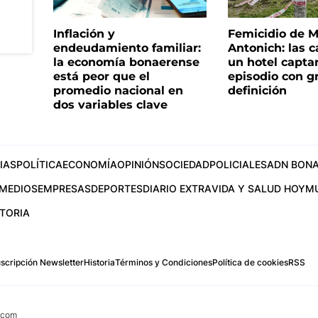
Inflación y
Femicidio de M
endeudamiento familiar:
Antonich: las 
la economía bonaerense
un hotel capta
está peor que el
episodio con g
promedio nacional en
definición
dos variables clave
IAS
POLÍTICA
ECONOMÍA
OPINIÓN
SOCIEDAD
POLICIALES
ADN BONA
MEDIOS
EMPRESAS
DEPORTES
DIARIO EXTRA
VIDA Y SALUD HOY
M
STORIA
scripción Newsletter
Historia
Términos y Condiciones
Política de cookies
RSS
.com