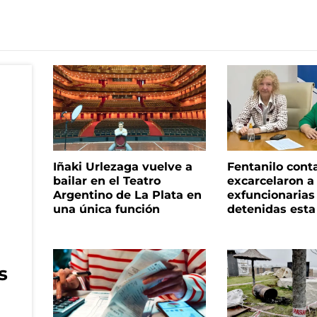
Iñaki Urlezaga vuelve a
Fentanilo cont
bailar en el Teatro
excarcelaron a 
Argentino de La Plata en
exfuncionaria
una única función
detenidas est
s