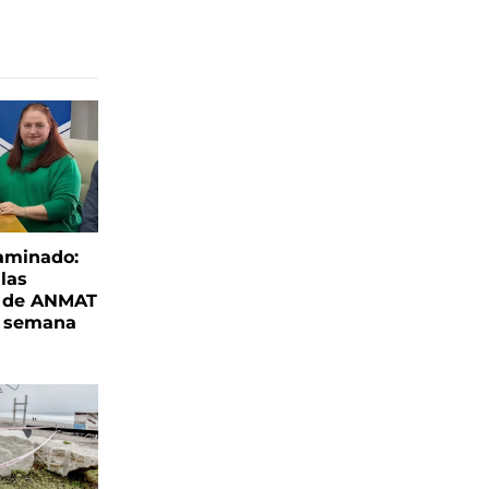
aminado:
las
s de ANMAT
a semana