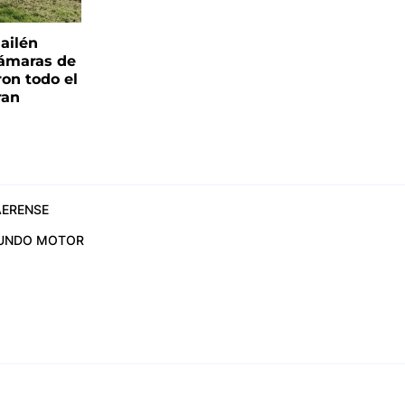
ailén
cámaras de
ron todo el
ran
ERENSE
UNDO MOTOR