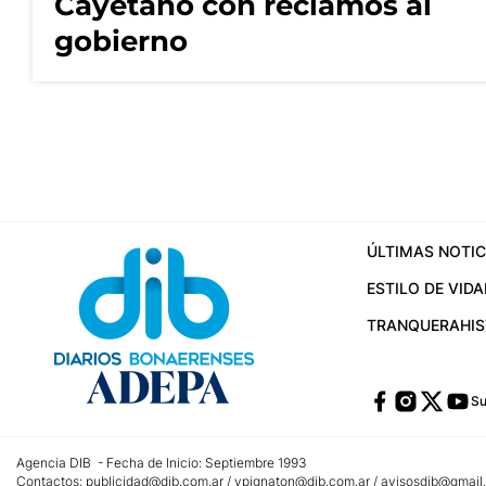
Cayetano con reclamos al
gobierno
ÚLTIMAS NOTIC
ESTILO DE VIDA
TRANQUERA
HI
Su
Agencia DIB - Fecha de Inicio: Septiembre 1993
Contactos:
publicidad@dib.com.ar
/
vpignaton@dib.com.ar
/
avisosdib@gmail