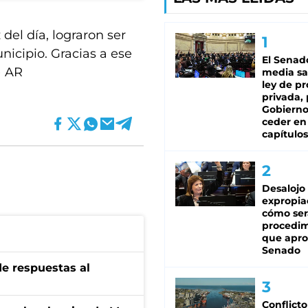
 del día, lograron ser
icipio. Gracias a ese
El Senad
) AR
media sa
ley de p
privada, 
Gobierno
ceder en
capítulos
Desalojo
expropia
cómo ser
procedi
que apro
Senado
de respuestas al
Conflicto