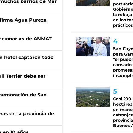
 muchos barrios de Mar
portuario
Gobierno 
la rebaja
a firma Agua Pureza
en las tar
prácticos
uncionarias de ANMAT
San Caye
para Gar
n hotel captaron todo
"el puebl
cansado
promesa
incumpli
l Terrier debe ser
onmemoración de San
Casi 290 
hectárea
en mano
ras en la provincia de
extranjer
provinci
Buenos A
n en 10 años