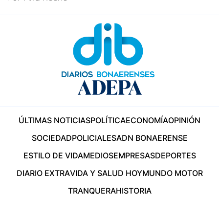
ÚLTIMAS NOTICIAS
POLÍTICA
ECONOMÍA
OPINIÓN
SOCIEDAD
POLICIALES
ADN BONAERENSE
ESTILO DE VIDA
MEDIOS
EMPRESAS
DEPORTES
DIARIO EXTRA
VIDA Y SALUD HOY
MUNDO MOTOR
TRANQUERA
HISTORIA