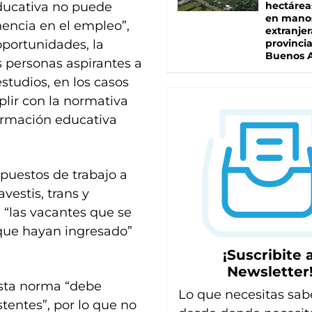
educativa no puede
hectárea
en mano
nencia en el empleo”,
extranjer
oportunidades, la
provinci
Buenos A
 personas aspirantes a
studios, en los casos
lir con la normativa
ormación educativa
puestos de trabajo a
vestis, trans y
 “las vacantes que se
 que hayan ingresado”
¡Suscribite a
Newsletter
esta norma “debe
Lo que necesitas sab
stentes”, por lo que no