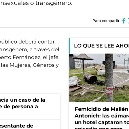
ansexuales o transgénero.
Para compartir:
público deberá contar
LO QUE SE LEE AH
ransgénero, a través del
erto Fernández, el jefe
 las Mujeres, Géneros y
cia un caso de la
e de persona a
Femicidio de Mailén
Antonich: las cámar
un hotel captaron t
esentante de