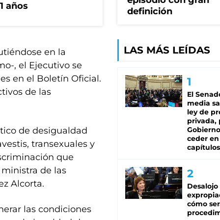
episodio con gran
1 años
definición
LAS MÁS LEÍDAS
cutiéndose en la
o-, el Ejecutivo se
s en el Boletín Oficial.
tivos de las
El Senad
media sa
ley de p
privada, 
ático de desigualdad
Gobierno
ceder en
vestis, transexuales y
capítulos
scriminación que
 ministra de las
z Alcorta.
Desalojo
expropia
cómo ser
nerar las condiciones
procedi