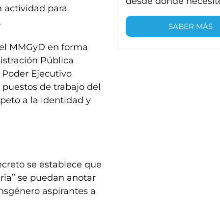
desde donde necesit
 actividad para
.
SABER MÁS
e el MMGyD en forma
istración Pública
l Poder Ejecutivo
s puestos de trabajo del
peto a la identidad y
ecreto se establece que
aria” se puedan anotar
ansgénero aspirantes a