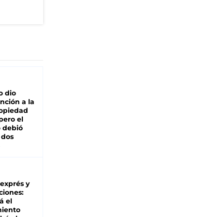
o dio
nción a la
ropiedad
pero el
 debió
 dos
 exprés y
ciones:
á el
miento