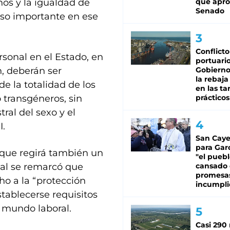
hos y la igualdad de
que apro
Senado
aso importante en ese
Conflicto
sonal en el Estado, en
portuario
, deberán ser
Gobierno 
la rebaja
e la totalidad de los
en las tar
 transgéneros, sin
prácticos
tral del sexo y el
I.
San Caye
para Gar
ó que regirá también un
"el puebl
cual se remarcó que
cansado
promesa
ho a la “protección
incumpli
tablecerse requisitos
 mundo laboral.
Casi 290 