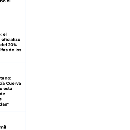
bó el
: el
oficializó
 del 20%
ifas de los
tano:
cía Cuerva
o está
 de
s
das"
mil