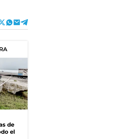
ORA
as de
odo el