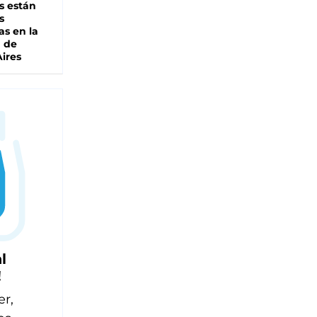
s están
s
as en la
a de
ires
l
!
er,