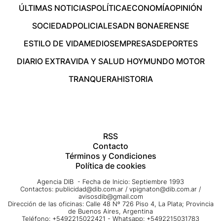
ÚLTIMAS NOTICIAS
POLÍTICA
ECONOMÍA
OPINIÓN
SOCIEDAD
POLICIALES
ADN BONAERENSE
ESTILO DE VIDA
MEDIOS
EMPRESAS
DEPORTES
DIARIO EXTRA
VIDA Y SALUD HOY
MUNDO MOTOR
TRANQUERA
HISTORIA
RSS
Contacto
Términos y Condiciones
Política de cookies
Agencia DIB - Fecha de Inicio: Septiembre 1993
Contactos:
publicidad@dib.com.ar
/
vpignaton@dib.com.ar
/
avisosdib@gmail.com
Dirección de las oficinas: Calle 48 Nº 726 Piso 4, La Plata; Provincia
de Buenos Aires, Argentina
Teléfono: +5492215022421 - Whatsapp: +5492215031783