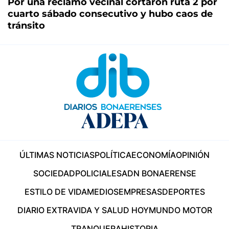
Por una reclamo vecinal cortaron ruta 2 por
cuarto sábado consecutivo y hubo caos de
tránsito
ÚLTIMAS NOTICIAS
POLÍTICA
ECONOMÍA
OPINIÓN
SOCIEDAD
POLICIALES
ADN BONAERENSE
ESTILO DE VIDA
MEDIOS
EMPRESAS
DEPORTES
DIARIO EXTRA
VIDA Y SALUD HOY
MUNDO MOTOR
TRANQUERA
HISTORIA