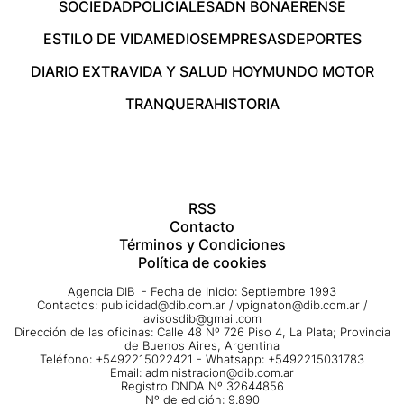
SOCIEDAD
POLICIALES
ADN BONAERENSE
ESTILO DE VIDA
MEDIOS
EMPRESAS
DEPORTES
DIARIO EXTRA
VIDA Y SALUD HOY
MUNDO MOTOR
TRANQUERA
HISTORIA
RSS
Contacto
Términos y Condiciones
Política de cookies
Agencia DIB - Fecha de Inicio: Septiembre 1993
Contactos:
publicidad@dib.com.ar
/
vpignaton@dib.com.ar
/
avisosdib@gmail.com
Dirección de las oficinas: Calle 48 Nº 726 Piso 4, La Plata; Provincia
de Buenos Aires, Argentina
Teléfono: +5492215022421 - Whatsapp: +5492215031783
Email:
administracion@dib.com.ar
Registro DNDA Nº 32644856
Nº de edición: 9.890