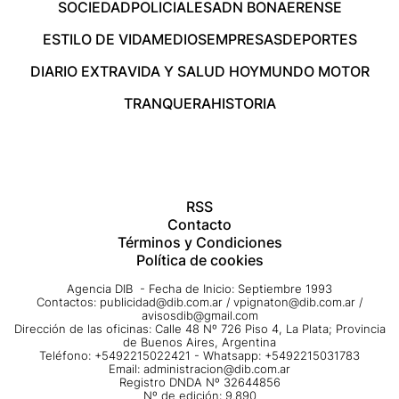
SOCIEDAD
POLICIALES
ADN BONAERENSE
ESTILO DE VIDA
MEDIOS
EMPRESAS
DEPORTES
DIARIO EXTRA
VIDA Y SALUD HOY
MUNDO MOTOR
TRANQUERA
HISTORIA
RSS
Contacto
Términos y Condiciones
Política de cookies
Agencia DIB - Fecha de Inicio: Septiembre 1993
Contactos:
publicidad@dib.com.ar
/
vpignaton@dib.com.ar
/
avisosdib@gmail.com
Dirección de las oficinas: Calle 48 Nº 726 Piso 4, La Plata; Provincia
de Buenos Aires, Argentina
Teléfono: +5492215022421 - Whatsapp: +5492215031783
Email:
administracion@dib.com.ar
Registro DNDA Nº 32644856
Nº de edición: 9.890