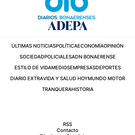
ÚLTIMAS NOTICIAS
POLÍTICA
ECONOMÍA
OPINIÓN
SOCIEDAD
POLICIALES
ADN BONAERENSE
ESTILO DE VIDA
MEDIOS
EMPRESAS
DEPORTES
DIARIO EXTRA
VIDA Y SALUD HOY
MUNDO MOTOR
TRANQUERA
HISTORIA
RSS
Contacto