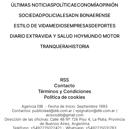
ÚLTIMAS NOTICIAS
POLÍTICA
ECONOMÍA
OPINIÓN
SOCIEDAD
POLICIALES
ADN BONAERENSE
ESTILO DE VIDA
MEDIOS
EMPRESAS
DEPORTES
DIARIO EXTRA
VIDA Y SALUD HOY
MUNDO MOTOR
TRANQUERA
HISTORIA
RSS
Contacto
Términos y Condiciones
Política de cookies
Agencia DIB - Fecha de Inicio: Septiembre 1993
Contactos:
publicidad@dib.com.ar
/
vpignaton@dib.com.ar
/
avisosdib@gmail.com
Dirección de las oficinas: Calle 48 Nº 726 Piso 4, La Plata; Provincia
de Buenos Aires, Argentina
Teléfono: +5492215022421 - Whatsapp: +5492215031783