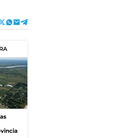
ORA
eas
ovincia