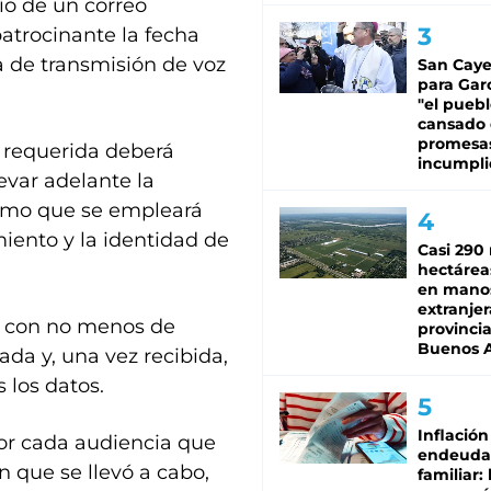
ío de un correo
patrocinante la fecha
a de transmisión de voz
San Caye
para Gar
"el puebl
cansado
promesa
e requerida deberá
incumpli
evar adelante la
ismo que se empleará
iento y la identidad de
Casi 290 
hectárea
en mano
extranjer
da con no menos de
provinci
Buenos A
jada y, una vez recibida,
 los datos.
Inflación
por cada audiencia que
endeuda
n que se llevó a cabo,
familiar: 