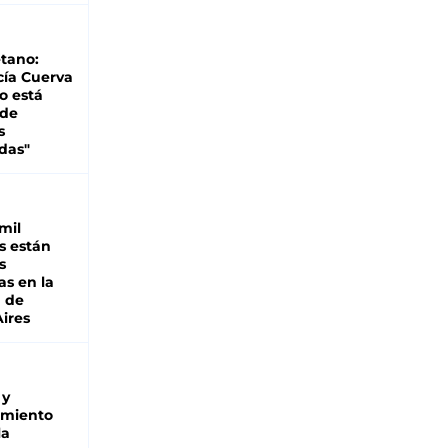
tano:
cía Cuerva
o está
 de
s
das"
mil
s están
s
as en la
a de
ires
 y
miento
la