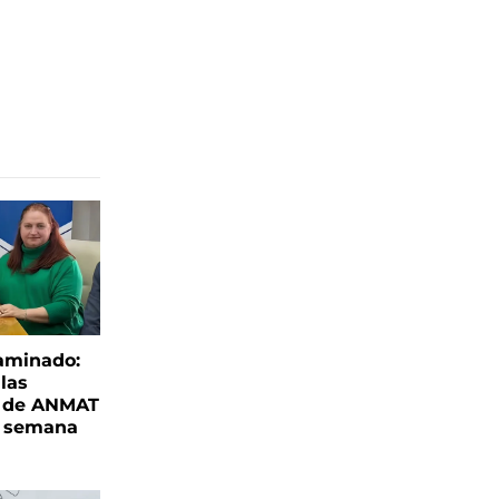
aminado:
las
s de ANMAT
a semana