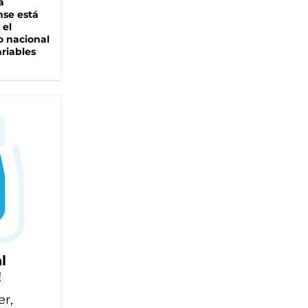
a
se está
 el
 nacional
riables
l
!
er,