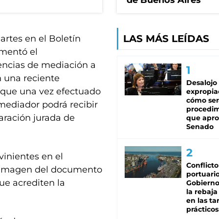
de Buenos Aires
LAS MÁS LEÍDAS
artes en el Boletín
amentó el
iencias de mediación a
 una reciente
Desalojo
so que una vez efectuado
expropia
cómo ser
 mediador podrá recibir
procedi
laración jurada de
que apro
Senado
vinientes en el
Conflicto
a imagen del documento
portuario
ue acrediten la
Gobierno 
la rebaja
en las tar
prácticos