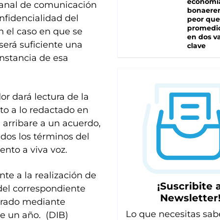
economí
 canal de comunicación
bonaeren
fidencialidad del
peor que
promedio
n el caso en que se
en dos va
será suficiente una
clave
nstancia de esa
or dará lectura de la
to a lo redactado en
 arribare a un acuerdo,
ados los términos del
nto a viva voz.
nte a la realización de
¡Suscribite a
 del correspondiente
Newsletter
strado mediante
Lo que necesitas sab
e un año. (DIB)