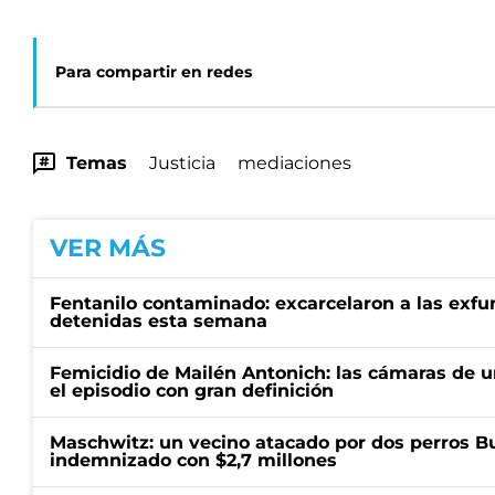
Para compartir en redes
Temas
Justicia
mediaciones
VER MÁS
Fentanilo contaminado: excarcelaron a las exf
detenidas esta semana
Femicidio de Mailén Antonich: las cámaras de u
el episodio con gran definición
Maschwitz: un vecino atacado por dos perros Bul
indemnizado con $2,7 millones