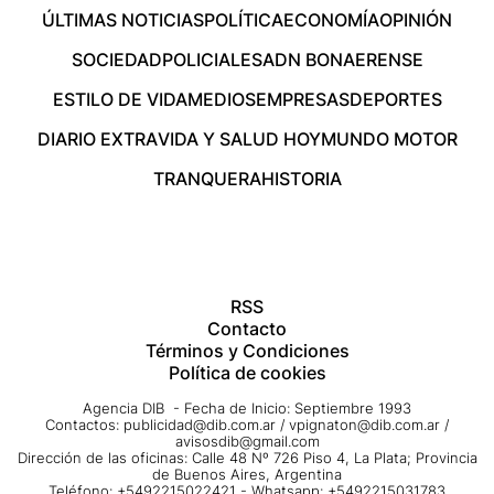
ÚLTIMAS NOTICIAS
POLÍTICA
ECONOMÍA
OPINIÓN
SOCIEDAD
POLICIALES
ADN BONAERENSE
ESTILO DE VIDA
MEDIOS
EMPRESAS
DEPORTES
DIARIO EXTRA
VIDA Y SALUD HOY
MUNDO MOTOR
TRANQUERA
HISTORIA
RSS
Contacto
Términos y Condiciones
Política de cookies
Agencia DIB - Fecha de Inicio: Septiembre 1993
Contactos:
publicidad@dib.com.ar
/
vpignaton@dib.com.ar
/
avisosdib@gmail.com
Dirección de las oficinas: Calle 48 Nº 726 Piso 4, La Plata; Provincia
de Buenos Aires, Argentina
Teléfono: +5492215022421 - Whatsapp: +5492215031783