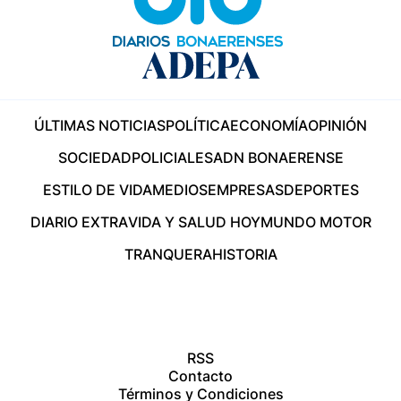
ÚLTIMAS NOTICIAS
POLÍTICA
ECONOMÍA
OPINIÓN
SOCIEDAD
POLICIALES
ADN BONAERENSE
ESTILO DE VIDA
MEDIOS
EMPRESAS
DEPORTES
DIARIO EXTRA
VIDA Y SALUD HOY
MUNDO MOTOR
TRANQUERA
HISTORIA
RSS
Contacto
Términos y Condiciones