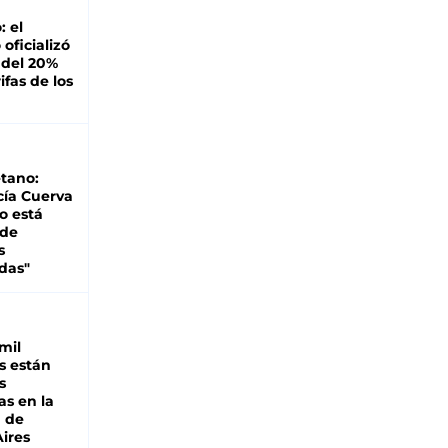
: el
oficializó
 del 20%
ifas de los
tano:
cía Cuerva
o está
 de
s
das"
mil
s están
s
as en la
a de
ires