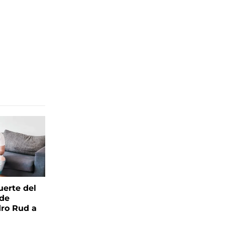
uerte del
 de
ro Rud a