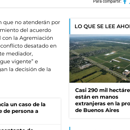
Para compartir:
n que no atenderán por
LO QUE SE LEE AH
cimiento del acuerdo
al con la Agremiación
conflicto desatado en
nte mediador,
igue vigente” e
an la decisión de la
Casi 290 mil hectár
están en manos
extranjeras en la pr
cia un caso de la
de Buenos Aires
e de persona a