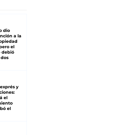
o dio
nción a la
ropiedad
pero el
 debió
 dos
 exprés y
ciones:
á el
miento
bó el