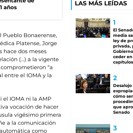
esentante de
LAS MÁS LEÍDAS
1 años
El Senad
el Pueblo Bonaerense,
media sa
ley de p
édica Platense, Jorge
privada, 
tes hace dos meses
Gobierno
ceder en
lación (…) a la vigente
capítulos
se comprometieron “a
l entre el IOMA y la
Desalojo
expropia
cómo ser
ni el IOMA ni la AMP
procedi
iva vocación de hacer
que apro
Senado
áusula vigésimo primera
ñe a la comunicación
ón automática como