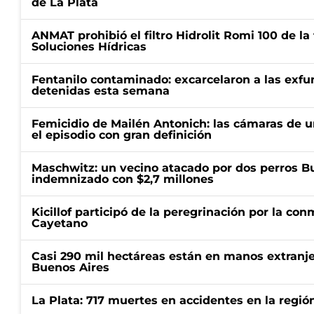
de La Plata
ANMAT prohibió el filtro Hidrolit Romi 100 de l
Soluciones Hídricas
Fentanilo contaminado: excarcelaron a las exf
detenidas esta semana
Femicidio de Mailén Antonich: las cámaras de u
el episodio con gran definición
Maschwitz: un vecino atacado por dos perros Bul
indemnizado con $2,7 millones
Kicillof participó de la peregrinación por la c
Cayetano
Casi 290 mil hectáreas están en manos extranje
Buenos Aires
La Plata: 717 muertes en accidentes en la regió