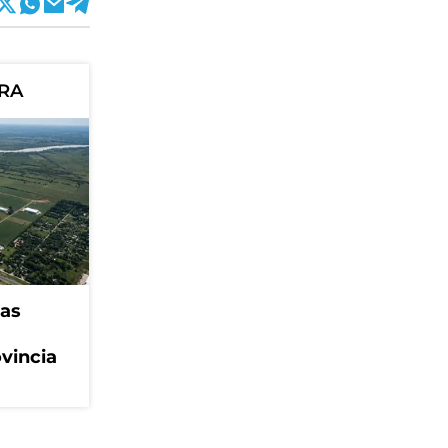
ORA
eas
ovincia