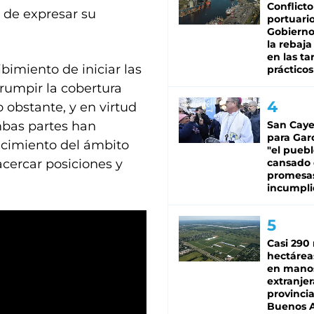
Conflicto
 de expresar su
portuario
Gobierno 
la rebaja
en las tar
bimiento de iniciar las
prácticos
rrumpir la cobertura
o obstante, y en virtud
mbas partes han
San Caye
para Gar
recimiento del ámbito
"el puebl
acercar posiciones y
cansado
promesa
incumpli
Casi 290 
hectárea
en mano
extranjer
provinci
Buenos A