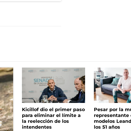
Kicillof dio el primer paso
Pesar por la m
para eliminar el límite a
representante
la reelección de los
modelos Leand
intendentes
los 51 años