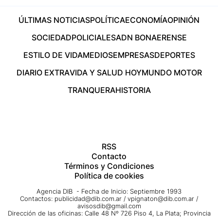
ÚLTIMAS NOTICIAS
POLÍTICA
ECONOMÍA
OPINIÓN
SOCIEDAD
POLICIALES
ADN BONAERENSE
ESTILO DE VIDA
MEDIOS
EMPRESAS
DEPORTES
DIARIO EXTRA
VIDA Y SALUD HOY
MUNDO MOTOR
TRANQUERA
HISTORIA
RSS
Contacto
Términos y Condiciones
Política de cookies
Agencia DIB - Fecha de Inicio: Septiembre 1993
Contactos:
publicidad@dib.com.ar
/
vpignaton@dib.com.ar
/
avisosdib@gmail.com
Dirección de las oficinas: Calle 48 Nº 726 Piso 4, La Plata; Provincia