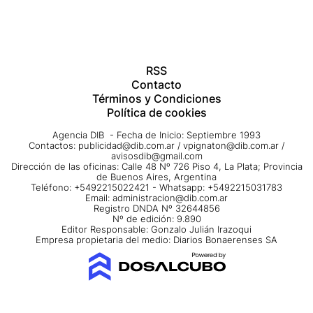
RSS
Contacto
Términos y Condiciones
Política de cookies
Agencia DIB - Fecha de Inicio: Septiembre 1993
Contactos:
publicidad@dib.com.ar
/
vpignaton@dib.com.ar
/
avisosdib@gmail.com
Dirección de las oficinas: Calle 48 Nº 726 Piso 4, La Plata; Provincia
de Buenos Aires, Argentina
Teléfono: +5492215022421 - Whatsapp: +5492215031783
Email:
administracion@dib.com.ar
Registro DNDA Nº 32644856
Nº de edición: 9.890
Editor Responsable: Gonzalo Julián Irazoqui
Empresa propietaria del medio: Diarios Bonaerenses SA