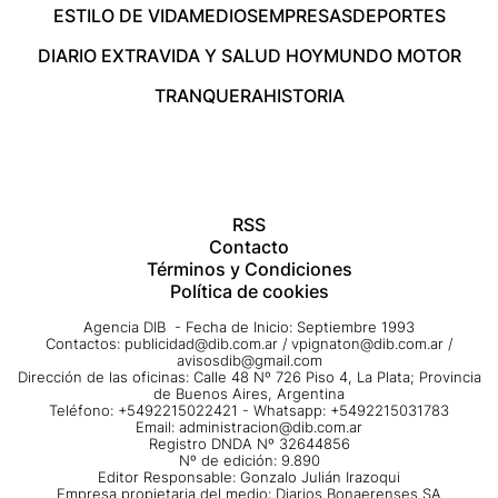
ESTILO DE VIDA
MEDIOS
EMPRESAS
DEPORTES
DIARIO EXTRA
VIDA Y SALUD HOY
MUNDO MOTOR
TRANQUERA
HISTORIA
RSS
Contacto
Términos y Condiciones
Política de cookies
Agencia DIB - Fecha de Inicio: Septiembre 1993
Contactos:
publicidad@dib.com.ar
/
vpignaton@dib.com.ar
/
avisosdib@gmail.com
Dirección de las oficinas: Calle 48 Nº 726 Piso 4, La Plata; Provincia
de Buenos Aires, Argentina
Teléfono: +5492215022421 - Whatsapp: +5492215031783
Email:
administracion@dib.com.ar
Registro DNDA Nº 32644856
Nº de edición: 9.890
Editor Responsable: Gonzalo Julián Irazoqui
Empresa propietaria del medio: Diarios Bonaerenses SA