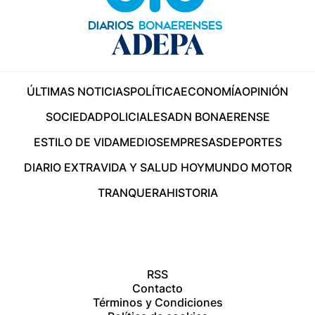
ÚLTIMAS NOTICIAS
POLÍTICA
ECONOMÍA
OPINIÓN
SOCIEDAD
POLICIALES
ADN BONAERENSE
ESTILO DE VIDA
MEDIOS
EMPRESAS
DEPORTES
DIARIO EXTRA
VIDA Y SALUD HOY
MUNDO MOTOR
TRANQUERA
HISTORIA
RSS
Contacto
Términos y Condiciones