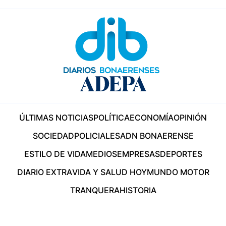
ÚLTIMAS NOTICIAS
POLÍTICA
ECONOMÍA
OPINIÓN
SOCIEDAD
POLICIALES
ADN BONAERENSE
ESTILO DE VIDA
MEDIOS
EMPRESAS
DEPORTES
DIARIO EXTRA
VIDA Y SALUD HOY
MUNDO MOTOR
TRANQUERA
HISTORIA