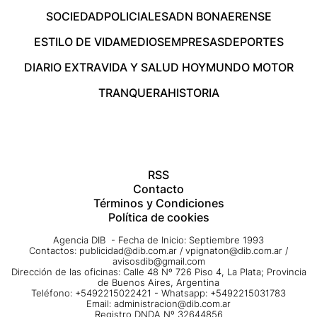
SOCIEDAD
POLICIALES
ADN BONAERENSE
ESTILO DE VIDA
MEDIOS
EMPRESAS
DEPORTES
DIARIO EXTRA
VIDA Y SALUD HOY
MUNDO MOTOR
TRANQUERA
HISTORIA
RSS
Contacto
Términos y Condiciones
Política de cookies
Agencia DIB - Fecha de Inicio: Septiembre 1993
Contactos:
publicidad@dib.com.ar
/
vpignaton@dib.com.ar
/
avisosdib@gmail.com
Dirección de las oficinas: Calle 48 Nº 726 Piso 4, La Plata; Provincia
de Buenos Aires, Argentina
Teléfono: +5492215022421 - Whatsapp: +5492215031783
Email:
administracion@dib.com.ar
Registro DNDA Nº 32644856