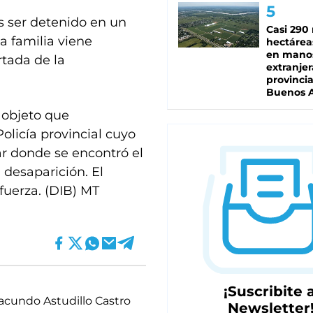
s ser detenido en un
Casi 290 
la familia viene
hectárea
en mano
tada de la
extranjer
provinci
Buenos A
 objeto que
olicía provincial cuyo
ar donde se encontró el
 desaparición. El
fuerza. (DIB) MT
¡Suscribite a
acundo Astudillo Castro
Newsletter