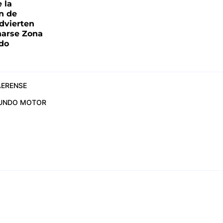
e la
ón de
advierten
narse Zona
ado
ERENSE
UNDO MOTOR