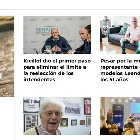
Kicillof dio el primer paso
Pesar por la m
para eliminar el límite a
representante
la reelección de los
modelos Leand
intendentes
los 51 años