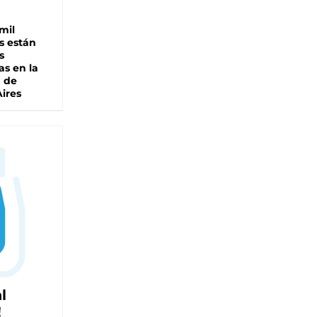
mil
s están
s
as en la
a de
ires
l
!