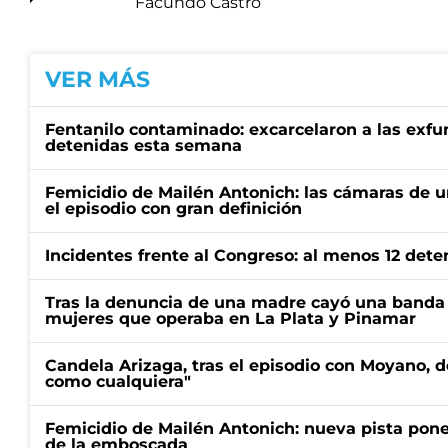
Facundo Castro
VER MÁS
Fentanilo contaminado: excarcelaron a las exf
detenidas esta semana
Femicidio de Mailén Antonich: las cámaras de u
el episodio con gran definición
Incidentes frente al Congreso: al menos 12 dete
Tras la denuncia de una madre cayó una banda 
mujeres que operaba en La Plata y Pinamar
Candela Arizaga, tras el episodio con Moyano, d
como cualquiera"
Femicidio de Mailén Antonich: nueva pista pone 
de la emboscada