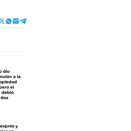
o dio
nción a la
ropiedad
pero el
 debió
 dos
 exprés y