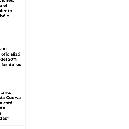
ciones:
á el
miento
bó el
: el
oficializó
 del 20%
ifas de los
tano:
cía Cuerva
o está
 de
s
das"