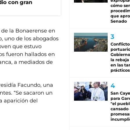
expropia
dio con gran
cómo ser
procedi
que apro
Senado
 de la Bonaerense en
to, uno de los abogados
Conflicto
joven que estuvo
portuario
os fueron hallados en
Gobierno 
la rebaja
Blanca, a mediados de
en las tar
prácticos
residía Facundo, una
ntes. “Se sacaron un
San Caye
para Gar
a aparición del
"el puebl
cansado
promesa
incumpli