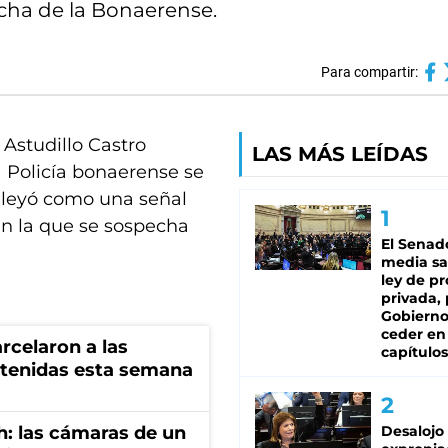
echa de la Bonaerense.
Para compartir:
Astudillo Castro
LAS MÁS LEÍDAS
 Policía bonaerense se
e leyó como una señal
en la que se sospecha
El Senad
media sa
ley de p
privada, 
Gobierno
ceder en
rcelaron a las
capítulos
tenidas esta semana
h: las cámaras de un
Desalojo