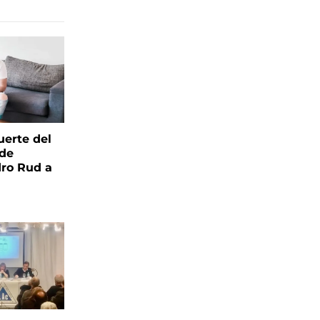
uerte del
 de
ro Rud a