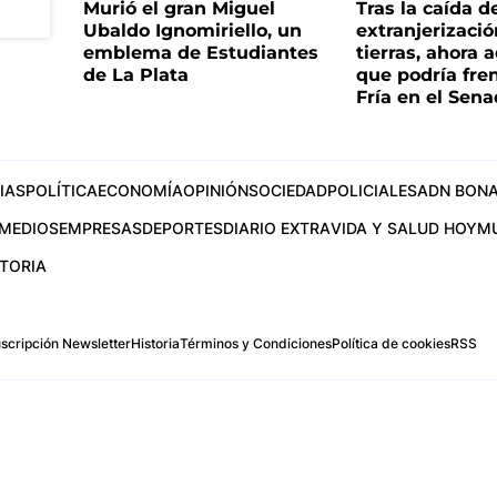
Murió el gran Miguel
Tras la caída d
Ubaldo Ignomiriello, un
extranjerizaci
emblema de Estudiantes
tierras, ahora 
de La Plata
que podría fre
Fría en el Sen
IAS
POLÍTICA
ECONOMÍA
OPINIÓN
SOCIEDAD
POLICIALES
ADN BONA
MEDIOS
EMPRESAS
DEPORTES
DIARIO EXTRA
VIDA Y SALUD HOY
M
STORIA
scripción Newsletter
Historia
Términos y Condiciones
Política de cookies
RSS
.com
os Aires, Argentina