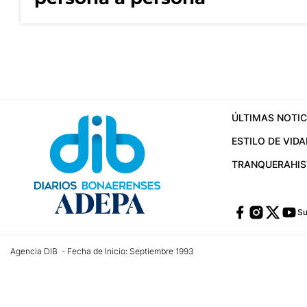
ÚLTIMAS NOTIC
ESTILO DE VIDA
TRANQUERA
HI
Su
Agencia DIB - Fecha de Inicio: Septiembre 1993
Contactos:
publicidad@dib.com.ar
/
vpignaton@dib.com.ar
/
avisosdib@gmail
Dirección de las oficinas: Calle 48 Nº 726 Piso 4, La Plata; Provincia de Buen
Teléfono: +5492215022421 - Whatsapp: +5492215031783
Email:
administracion@dib.com.ar