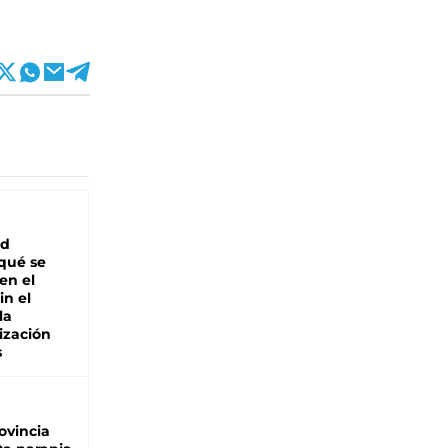
ad
 qué se
en el
in el
la
ización
s
ovincia