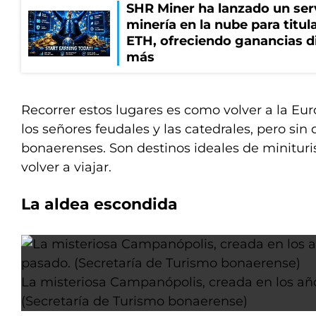
SHR Miner ha lanzado un serv
minería en la nube para titu
ETH, ofreciendo ganancias di
más
Recorrer estos lugares es como volver a la Eur
los señores feudales y las catedrales, pero sin d
bonaerenses. Son destinos ideales de minitu
volver a viajar.
La aldea escondida
La misteriosa Campanópolis, creada en los año
(Secretaría de Turismo bonaerense)