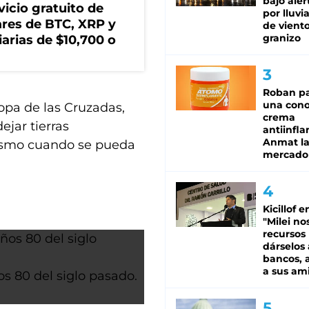
bajo aler
icio gratuito de
por lluvi
lares de BTC, XRP y
de viento
granizo
arias de $10,700 o
Roban pa
una cono
opa de las Cruzadas,
crema
ejar tierras
antiinfla
Anmat la 
rismo cuando se pueda
mercado
Kicillof e
"Milei no
recursos
dárselos 
bancos, a
a sus am
s 80 del siglo pasado.