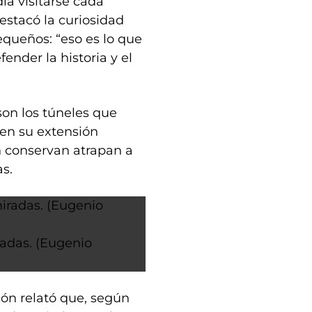
ía visitarse cada
 destacó la curiosidad
equeños: “eso es lo que
nder la historia y el
son los túneles que
nen su extensión
ún conservan atrapan a
as.
radas. (Eugenio
cón relató que, según