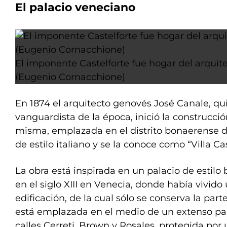
El palacio veneciano
El imponente Castelforte fue hogar del arquit
(Eugenio Cornacchione)
En 1874 el arquitecto genovés José Canale, qu
vanguardista de la época, inició la construcció
misma, emplazada en el distrito bonaerense 
de estilo italiano y se la conoce como “Villa Cas
La obra está inspirada en un palacio de estilo 
en el siglo XIII en Venecia, donde había vivido
edificación, de la cual sólo se conserva la par
está emplazada en el medio de un extenso par
calles Cerreti, Brown y Rosales, protegida po