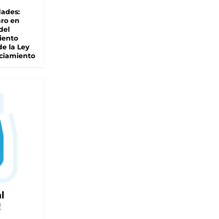
dades:
ro en
del
iento
de la Ley
ciamiento
l
!