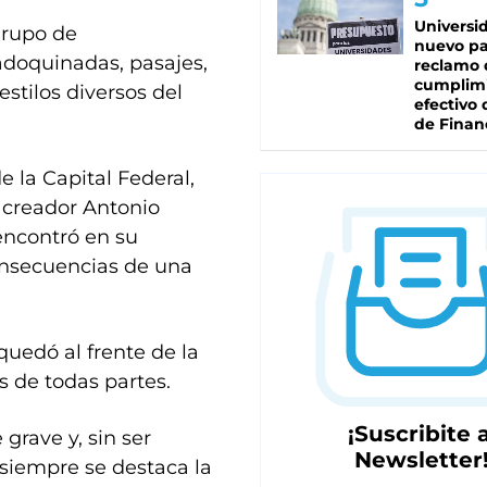
Universi
grupo de
nuevo pa
 adoquinadas, pasajes,
reclamo 
cumplim
stilos diversos del
efectivo 
de Finan
 la Capital Federal,
 creador Antonio
ncontró en su
onsecuencias de una
 quedó al frente de la
s de todas partes.
¡Suscribite a
grave y, sin ser
Newsletter
 siempre se destaca la