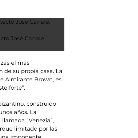
ecto José Canale.
izás el más
n de su propia casa. La
de Almirante Brown, es
telforte”.
bizantino, construido
 unos años. La
te llamada “Venezia”,
que limitado por las
r una imponente