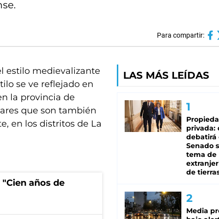
nse.
Para compartir:
l estilo medievalizante
LAS MÁS LEÍDAS
ilo se ve reflejado en
n la provincia de
lares que son también
Propied
e, en los distritos de La
privada:
debatirá 
Senado s
tema de 
extranjer
de tierra
 "Cien años de
Media pr