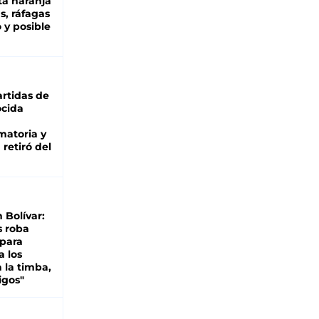
ta naranja
as, ráfagas
 y posible
rtidas de
cida
matoria y
retiró del
n Bolívar:
s roba
 para
a los
 la timba,
igos"