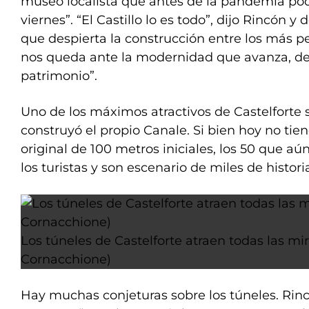
museo localista que antes de la pandemia pod
viernes”. “El Castillo lo es todo”, dijo Rincón y
que despierta la construcción entre los más p
nos queda ante la modernidad que avanza, defe
patrimonio”.
Uno de los máximos atractivos de Castelforte 
construyó el propio Canale. Si bien hoy no tie
original de 100 metros iniciales, los 50 que a
los turistas y son escenario de miles de histori
Los túneles de Castelforte atraen todas las mi
Cornacchione)
Hay muchas conjeturas sobre los túneles. Rin