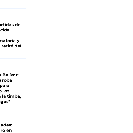
rtidas de
cida
matoria y
retiró del
n Bolívar:
s roba
 para
a los
 la timba,
igos"
dades:
ro en