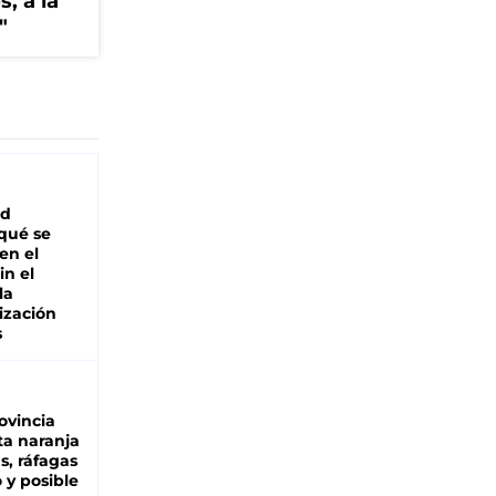
, a la
"
ad
 qué se
en el
in el
la
ización
s
ovincia
ta naranja
as, ráfagas
 y posible