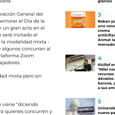
sada.
granizo
eración General del
emorar el Día de la
Roban pa
una cono
n un gran acto en el
crema
e será invitado el
antiinfla
Anmat la 
o la modalidad mixta -
mercado
e algunos concurran al
plataforma Zoom
ajadores.
Kicillof e
"Milei no
recursos
ad mixta pero sin
dárselos 
bancos, a
a sus am
o viene “diciendo
Universi
ra quienes concurren y
nuevo pa