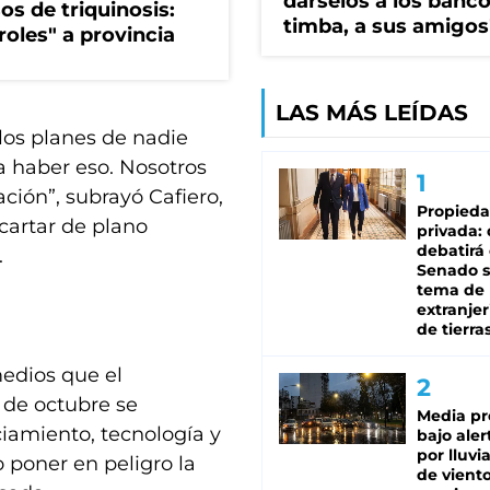
dárselos a los bancos
os de triquinosis:
timba, a sus amigos
roles" a provincia
LAS MÁS LEÍDAS
os planes de nadie
a haber eso. Nosotros
ión”, subrayó Cafiero,
Propied
cartar de plano
privada:
debatirá 
.
Senado s
tema de 
extranjer
de tierra
edios que el
 de octubre se
Media pr
ciamiento, tecnología y
bajo aler
por lluvi
 poner en peligro la
de viento