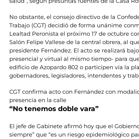
salud”, según presuntas fuentes de la Casa Ro
No obstante, el consejo directivo de la Confed
Trabajo (CGT) decidió de forma unánime conm
Lealtad Peronista el próximo 17 de octubre co
Salón Felipe Vallese de la central obrera, al qu
presidente Fernández. El acto se realizará baj
presencial y virtual al mismo tiempo- para qu
edificio de Azopardo 802 o participen vía la 
gobernadores, legisladores, intendentes y trab
CGT confirma acto con Fernández con modalid
presencia en la calle
“No tenemos doble vara”
El jefe de Gabinete afirmó hoy que el Gobiern
siempre” que “es un riesgo epidemiológico pa