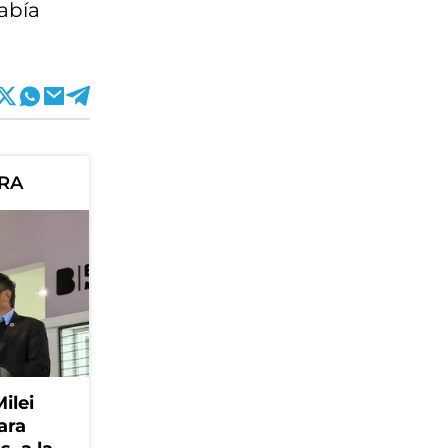
abía
ORA
Milei
ara