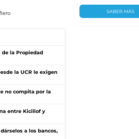
SABER MÁS
fiero
d de la Propiedad
desde la UCR le exigen
ue no compita por la
a entre Kicillof y
a dárselos a los bancos,