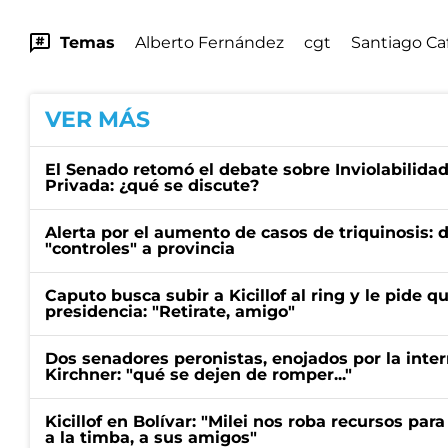
Temas
Alberto Fernández
cgt
Santiago Ca
VER MÁS
El Senado retomó el debate sobre Inviolabilida
Privada: ¿qué se discute?
Alerta por el aumento de casos de triquinosis: 
"controles" a provincia
Caputo busca subir a Kicillof al ring y le pide q
presidencia: "Retirate, amigo"
Dos senadores peronistas, enojados por la intern
Kirchner: "qué se dejen de romper..."
Kicillof en Bolívar: "Milei nos roba recursos par
a la timba, a sus amigos"