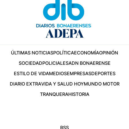
ÚLTIMAS NOTICIAS
POLÍTICA
ECONOMÍA
OPINIÓN
SOCIEDAD
POLICIALES
ADN BONAERENSE
ESTILO DE VIDA
MEDIOS
EMPRESAS
DEPORTES
DIARIO EXTRA
VIDA Y SALUD HOY
MUNDO MOTOR
TRANQUERA
HISTORIA
RSS