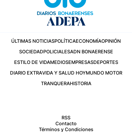
ÚLTIMAS NOTICIAS
POLÍTICA
ECONOMÍA
OPINIÓN
SOCIEDAD
POLICIALES
ADN BONAERENSE
ESTILO DE VIDA
MEDIOS
EMPRESAS
DEPORTES
DIARIO EXTRA
VIDA Y SALUD HOY
MUNDO MOTOR
TRANQUERA
HISTORIA
RSS
Contacto
Términos y Condiciones