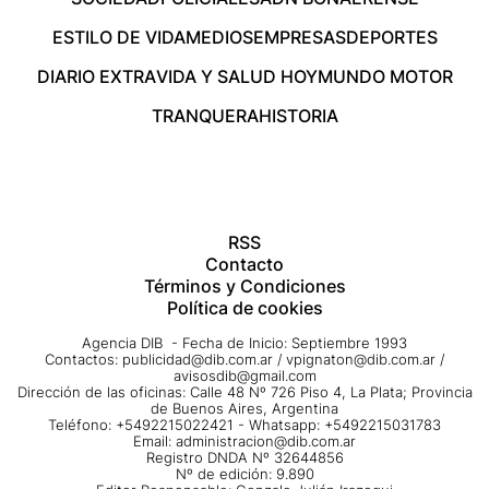
ESTILO DE VIDA
MEDIOS
EMPRESAS
DEPORTES
DIARIO EXTRA
VIDA Y SALUD HOY
MUNDO MOTOR
TRANQUERA
HISTORIA
RSS
Contacto
Términos y Condiciones
Política de cookies
Agencia DIB - Fecha de Inicio: Septiembre 1993
Contactos:
publicidad@dib.com.ar
/
vpignaton@dib.com.ar
/
avisosdib@gmail.com
Dirección de las oficinas: Calle 48 Nº 726 Piso 4, La Plata; Provincia
de Buenos Aires, Argentina
Teléfono: +5492215022421 - Whatsapp: +5492215031783
Email:
administracion@dib.com.ar
Registro DNDA Nº 32644856
Nº de edición: 9.890