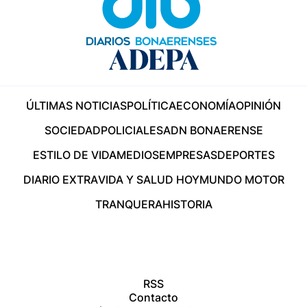
ÚLTIMAS NOTICIAS
POLÍTICA
ECONOMÍA
OPINIÓN
SOCIEDAD
POLICIALES
ADN BONAERENSE
ESTILO DE VIDA
MEDIOS
EMPRESAS
DEPORTES
DIARIO EXTRA
VIDA Y SALUD HOY
MUNDO MOTOR
TRANQUERA
HISTORIA
RSS
Contacto