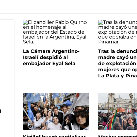
La Cámara Argentino-
Tras la denunc
Israelí despidió al
madre cayó un
embajador Eyal Sela
de explotación
mujeres que o
La Plata y Pin
n
Kicillof buscó capitalizar
Masiva concen