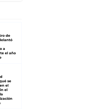
tro de
adelantó
o a
te el año
e
ad
 qué se
en el
in el
la
ización
s