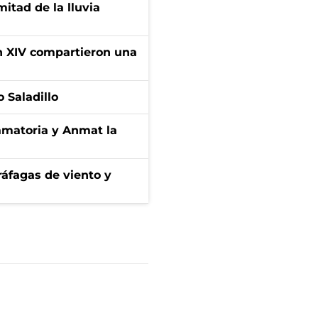
itad de la lluvia
ón XIV compartieron una
 Saladillo
amatoria y Anmat la
 ráfagas de viento y