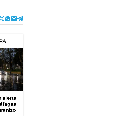
ORA
 alerta
ráfagas
granizo