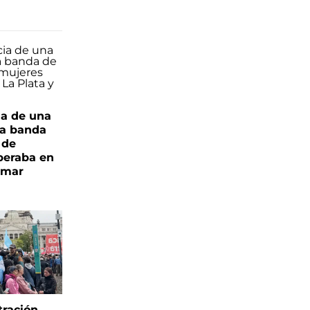
ia de una
a banda
 de
peraba en
amar
tración