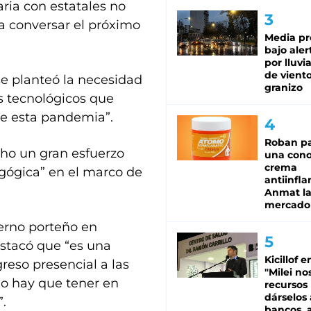
aria con estatales no
 a conversar el próximo
Media pr
bajo aler
por lluvi
de viento
e planteó la necesidad
granizo
s tecnológicos que
de esta pandemia”.
Roban pa
ho un gran esfuerzo
una cono
crema
agógica” en el marco de
antiinfla
Anmat la 
mercado
ierno porteño en
estacó que “es una
Kicillof e
reso presencial a las
"Milei no
rio hay que tener en
recursos
dárselos 
”.
bancos, a