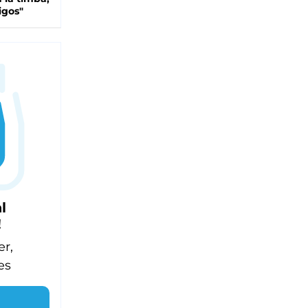
igos"
l
!
er,
es