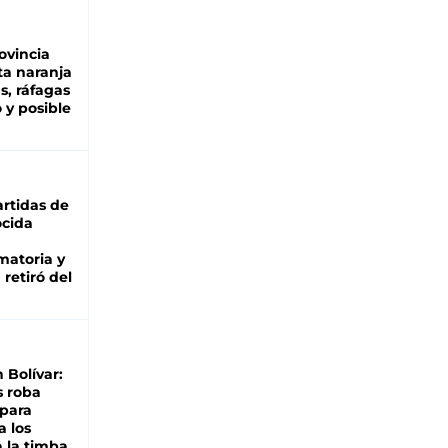
ovincia
ta naranja
as, ráfagas
 y posible
rtidas de
cida
matoria y
retiró del
n Bolívar:
s roba
 para
a los
 la timba,