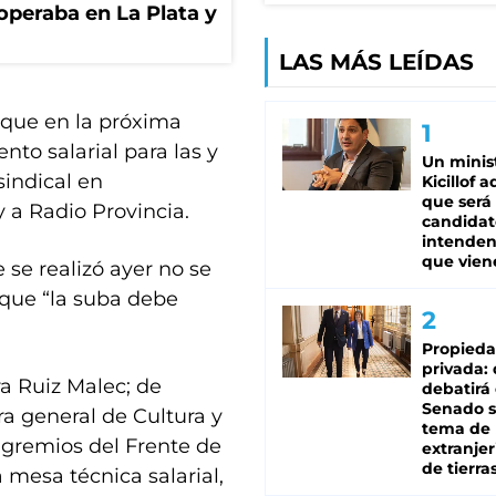
operaba en La Plata y
LAS MÁS LEÍDAS
que en la próxima
to salarial para las y
Un minis
sindical en
Kicillof 
que será
 a Radio Provincia.
candidat
intenden
que vien
 se realizó ayer no se
 que “la suba debe
Propied
privada:
ra Ruiz Malec; de
debatirá 
Senado s
ra general de Cultura y
tema de 
s gremios del Frente de
extranjer
de tierra
mesa técnica salarial,