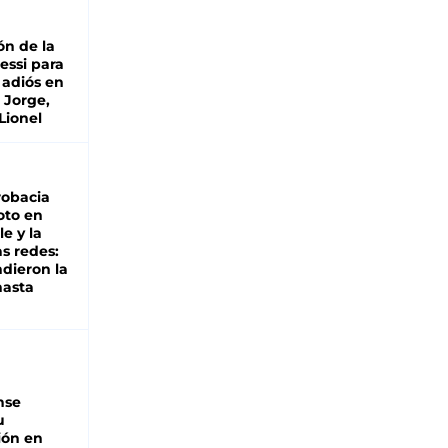
ón de la
essi para
 adiós en
 Jorge,
Lionel
robacia
oto en
le y la
as redes:
ndieron la
hasta
nse
u
ión en