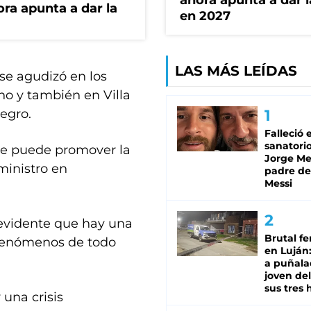
ahora apunta a dar l
ora apunta a dar la
en 2027
LAS MÁS LEÍDAS
 se agudizó en los
no y también en Villa
egro.
Falleció 
sanatorio
 se puede promover la
Jorge Mes
 ministro en
padre de
Messi
s evidente que hay una
Brutal fe
y fenómenos de todo
en Luján
a puñala
joven de
sus tres 
 una crisis