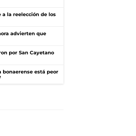
e a la reelección de los
ahora advierten que
ron por San Cayetano
a bonaerense está peor
e