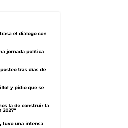
trasa el diálogo con
a jornada política
osteo tras días de
llof y pidió que se
s la de construir la
n 2027"
a, tuvo una intensa