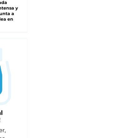
ada
intensa y
unta a
lea en
l
!
er,