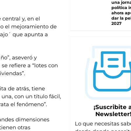
una jorn
política 
ahora ap
central y, en el
dar la pe
2027
do el mejoramiento de
abajo´ que apunta a
año”, aseveró y
e refiere a “lotes con
viviendas”.
ta de atrás, tiene
na, con un título fácil,
rata el fenómeno”.
¡Suscribite a
Newsletter
randes dimensiones
Lo que necesitas sab
tienen otras