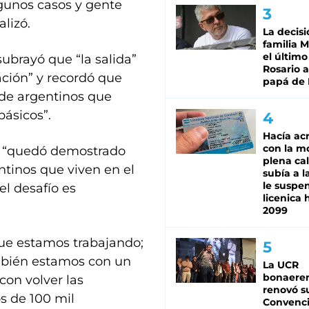
lgunos casos y gente
alizó.
La decisi
familia M
el último
subrayó que “la salida”
Rosario a
ación” y recordó que
papá de 
 de argentinos que
básicos”.
Hacía ac
con la m
s “quedó demostrado
plena cal
ntinos que viven en el
subía a l
le suspe
el desafío es
licenica 
2099
 que estamos trabajando;
ambién estamos con un
La UCR
bonaere
con volver las
renovó s
s de 100 mil
Convenc