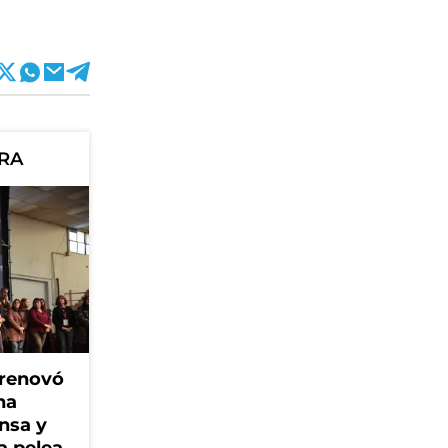
ORA
 renovó
na
ensa y