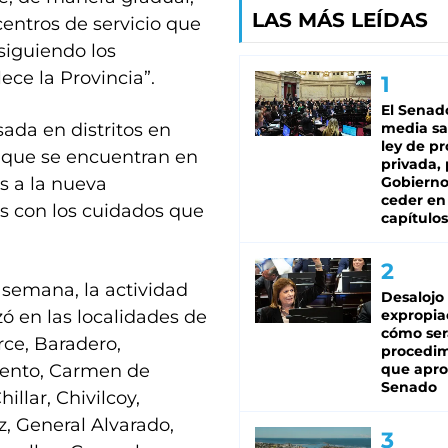
LAS MÁS LEÍDAS
centros de servicio que
siguiendo los
ece la Provincia”.
El Senad
ada en distritos en
media sa
ley de p
s que se encuentran en
privada, 
s a la nueva
Gobierno
ceder en
s con los cuidados que
capítulos
 semana, la actividad
Desalojo
ó en las localidades de
expropia
cómo ser
rce, Baradero,
procedi
iento, Carmen de
que apro
Senado
llar, Chivilcoy,
z, General Alvarado,