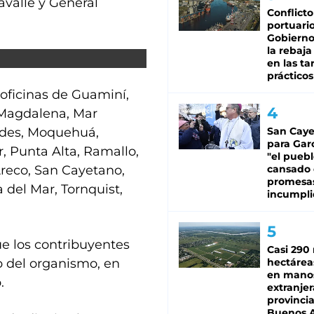
avalle y General
Conflicto
portuario
Gobierno 
la rebaja
en las tar
prácticos
oficinas de Guaminí,
 Magdalena, Mar
edes, Moquehuá,
San Caye
para Gar
, Punta Alta, Ramallo,
"el puebl
Areco, San Cayetano,
cansado
promesa
 del Mar, Tornquist,
incumpli
ue los contribuyentes
Casi 290 
b del organismo, en
hectárea
en mano
.
extranjer
provinci
Buenos A