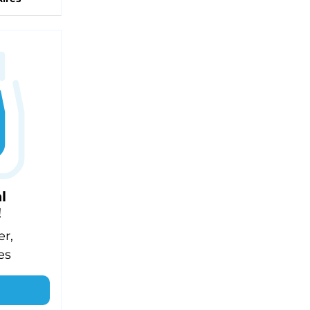
l
!
er,
es