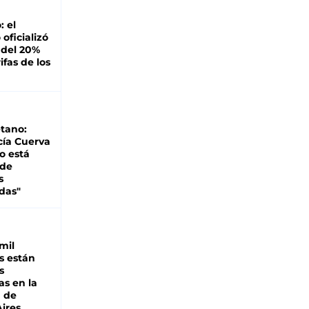
: el
oficializó
 del 20%
ifas de los
tano:
cía Cuerva
o está
 de
s
das"
mil
s están
s
as en la
a de
ires