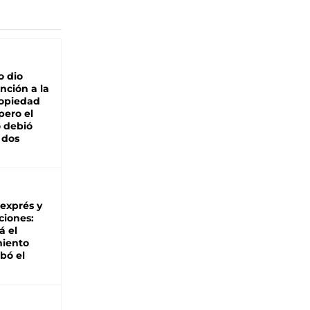
o dio
nción a la
ropiedad
pero el
 debió
 dos
 exprés y
ciones:
á el
miento
bó el