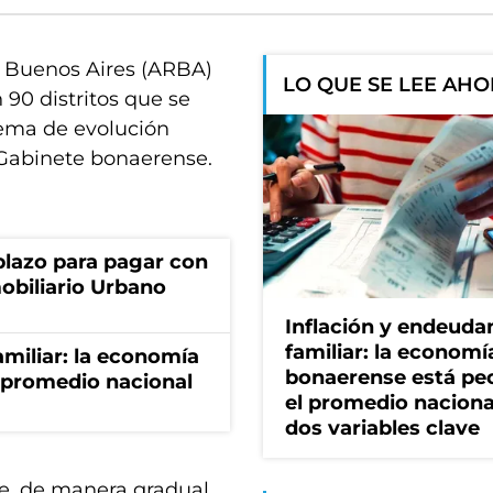
e Buenos Aires (ARBA)
LO QUE SE LEE AH
 90 distritos que se
uema de evolución
 Gabinete bonaerense.
lazo para pagar con
obiliario Urbano
Inflación y endeud
familiar: la economí
miliar: la economía
bonaerense está pe
 promedio nacional
el promedio naciona
dos variables clave
ue, de manera gradual,