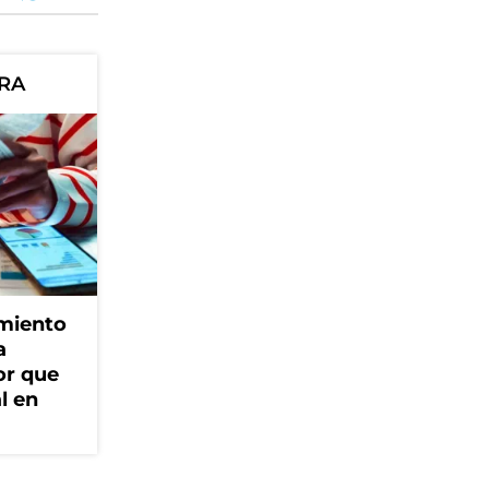
ORA
amiento
a
or que
l en