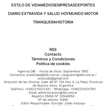
ESTILO DE VIDA
MEDIOS
EMPRESAS
DEPORTES
DIARIO EXTRA
VIDA Y SALUD HOY
MUNDO MOTOR
TRANQUERA
HISTORIA
RSS
Contacto
Términos y Condiciones
Política de cookies
Agencia DIB - Fecha de Inicio: Septiembre 1993
Contactos:
publicidad@dib.com.ar
/
vpignaton@dib.com.ar
/
avisosdib@gmail.com
Dirección de las oficinas: Calle 48 Nº 726 Piso 4, La Plata; Provincia
de Buenos Aires, Argentina
Teléfono: +5492215022421 - Whatsapp: +5492215031783
Email:
administracion@dib.com.ar
Registro DNDA Nº 32644856
Nº de edición: 9.890
Editor Responsable: Gonzalo Julián Irazoqui