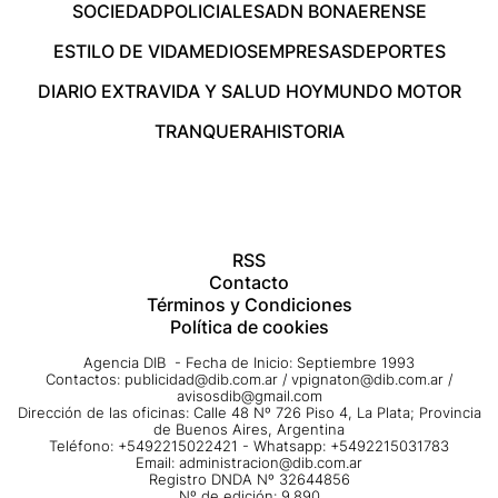
SOCIEDAD
POLICIALES
ADN BONAERENSE
ESTILO DE VIDA
MEDIOS
EMPRESAS
DEPORTES
DIARIO EXTRA
VIDA Y SALUD HOY
MUNDO MOTOR
TRANQUERA
HISTORIA
RSS
Contacto
Términos y Condiciones
Política de cookies
Agencia DIB - Fecha de Inicio: Septiembre 1993
Contactos:
publicidad@dib.com.ar
/
vpignaton@dib.com.ar
/
avisosdib@gmail.com
Dirección de las oficinas: Calle 48 Nº 726 Piso 4, La Plata; Provincia
de Buenos Aires, Argentina
Teléfono: +5492215022421 - Whatsapp: +5492215031783
Email:
administracion@dib.com.ar
Registro DNDA Nº 32644856
Nº de edición: 9.890