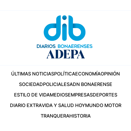
ÚLTIMAS NOTICIAS
POLÍTICA
ECONOMÍA
OPINIÓN
SOCIEDAD
POLICIALES
ADN BONAERENSE
ESTILO DE VIDA
MEDIOS
EMPRESAS
DEPORTES
DIARIO EXTRA
VIDA Y SALUD HOY
MUNDO MOTOR
TRANQUERA
HISTORIA