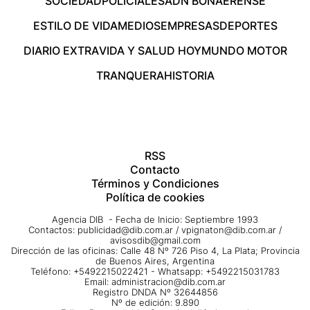
SOCIEDAD
POLICIALES
ADN BONAERENSE
ESTILO DE VIDA
MEDIOS
EMPRESAS
DEPORTES
DIARIO EXTRA
VIDA Y SALUD HOY
MUNDO MOTOR
TRANQUERA
HISTORIA
RSS
Contacto
Términos y Condiciones
Política de cookies
Agencia DIB - Fecha de Inicio: Septiembre 1993
Contactos:
publicidad@dib.com.ar
/
vpignaton@dib.com.ar
/
avisosdib@gmail.com
Dirección de las oficinas: Calle 48 Nº 726 Piso 4, La Plata; Provincia
de Buenos Aires, Argentina
Teléfono: +5492215022421 - Whatsapp: +5492215031783
Email:
administracion@dib.com.ar
Registro DNDA Nº 32644856
Nº de edición: 9.890