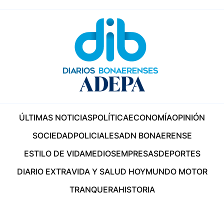
ÚLTIMAS NOTICIAS
POLÍTICA
ECONOMÍA
OPINIÓN
SOCIEDAD
POLICIALES
ADN BONAERENSE
ESTILO DE VIDA
MEDIOS
EMPRESAS
DEPORTES
DIARIO EXTRA
VIDA Y SALUD HOY
MUNDO MOTOR
TRANQUERA
HISTORIA