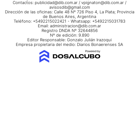
Contactos:
publicidad@dib.com.ar
/
vpignaton@dib.com.ar
/
avisosdib@gmail.com
Dirección de las oficinas: Calle 48 Nº 726 Piso 4, La Plata; Provincia
de Buenos Aires, Argentina
Teléfono: +5492215022421 - Whatsapp: +5492215031783
Email:
administracion@dib.com.ar
Registro DNDA Nº 32644856
Nº de edición: 9.890
Editor Responsable: Gonzalo Julián Irazoqui
Empresa propietaria del medio: Diarios Bonaerenses SA