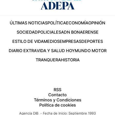
ÚLTIMAS NOTICIAS
POLÍTICA
ECONOMÍA
OPINIÓN
SOCIEDAD
POLICIALES
ADN BONAERENSE
ESTILO DE VIDA
MEDIOS
EMPRESAS
DEPORTES
DIARIO EXTRA
VIDA Y SALUD HOY
MUNDO MOTOR
TRANQUERA
HISTORIA
RSS
Contacto
Términos y Condiciones
Política de cookies
Agencia DIB - Fecha de Inicio: Septiembre 1993