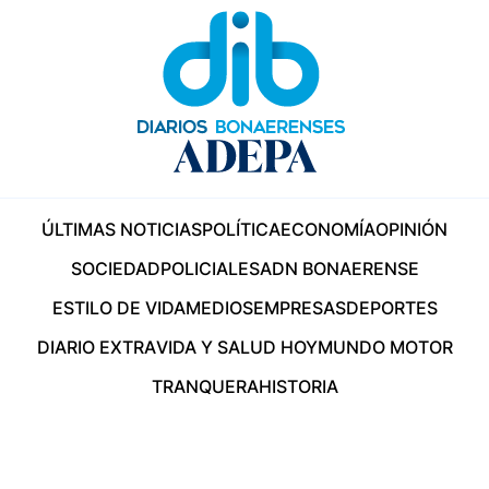
ÚLTIMAS NOTICIAS
POLÍTICA
ECONOMÍA
OPINIÓN
SOCIEDAD
POLICIALES
ADN BONAERENSE
ESTILO DE VIDA
MEDIOS
EMPRESAS
DEPORTES
DIARIO EXTRA
VIDA Y SALUD HOY
MUNDO MOTOR
TRANQUERA
HISTORIA