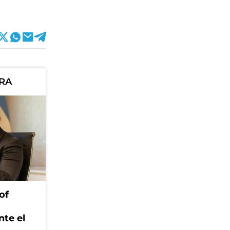
ORA
of
nte el