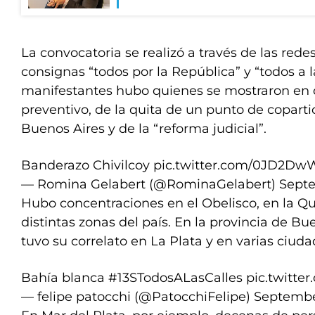
La convocatoria se realizó a través de las redes
consignas “todos por la República” y “todos a la
manifestantes hubo quienes se mostraron en c
preventivo, de la quita de un punto de coparti
Buenos Aires y de la “reforma judicial”.
Banderazo Chivilcoy
pic.twitter.com/0JD2D
— Romina Gelabert (@RominaGelabert)
Septe
Hubo concentraciones en el Obelisco, en la Qu
distintas zonas del país. En la provincia de Bue
tuvo su correlato en La Plata y en varias ciudad
Bahía blanca
#13STodosALasCalles
pic.twitt
— felipe patocchi (@PatocchiFelipe)
Septembe