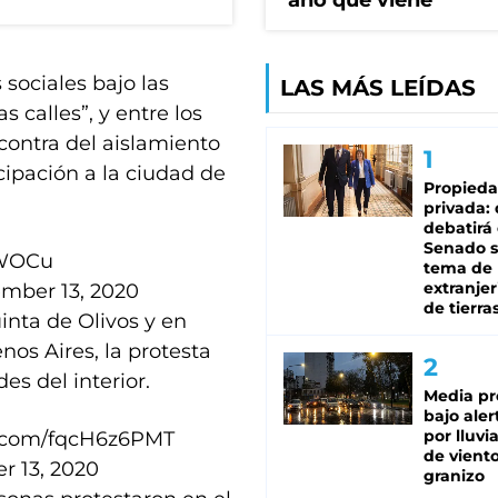
año que viene
 sociales bajo las
LAS MÁS LEÍDAS
s calles”, y entre los
ontra del aislamiento
cipación a la ciudad de
Propied
privada:
debatirá 
Senado s
wWOCu
tema de 
extranjer
mber 13, 2020
de tierra
inta de Olivos y en
nos Aires, la protesta
es del interior.
Media pr
bajo aler
por lluvi
er.com/fqcH6z6PMT
de viento
r 13, 2020
granizo