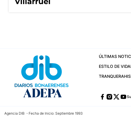
Villarruel
ÚLTIMAS NOTIC
ESTILO DE VIDA
TRANQUERA
HI
Su
Agencia DIB - Fecha de Inicio: Septiembre 1993
Contactos:
publicidad@dib.com.ar
/
vpignaton@dib.com.ar
/
avisosdib@gmail
Dirección de las oficinas: Calle 48 Nº 726 Piso 4, La Plata; Provincia de Buen
Teléfono: +5492215022421 - Whatsapp: +5492215031783