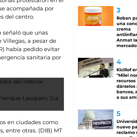
sonas protestaron en el
fue acompañada por
s del centro.
Roban pa
una cono
crema
n señaló que unas
antiinfla
Anmat la 
 Villegas, a pesar de
mercado
) había pedido evitar
mergencia sanitaria por
Kicillof e
"Milei no
recursos
dárselos 
bancos, a
a sus am
Trenque Lauquen. (La
Universi
tos en ciudades como
nuevo pa
, entre otras. (DIB) MT
reclamo 