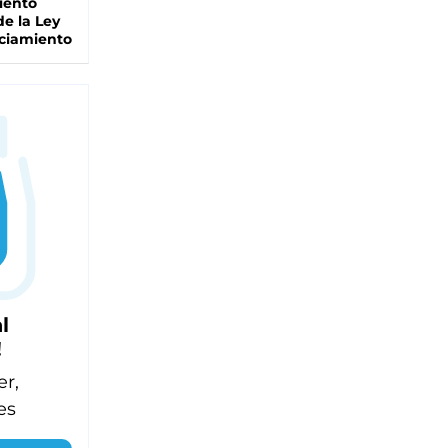
iento
de la Ley
ciamiento
l
!
er,
es