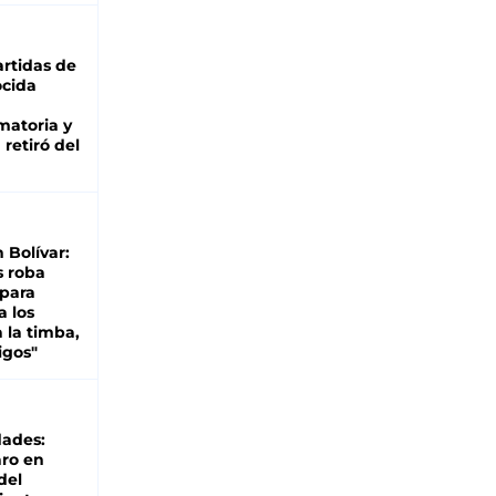
rtidas de
cida
matoria y
retiró del
n Bolívar:
s roba
 para
a los
 la timba,
igos"
dades:
ro en
del