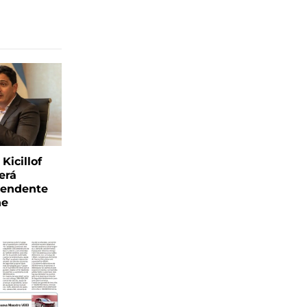
Kicillof
erá
tendente
ne