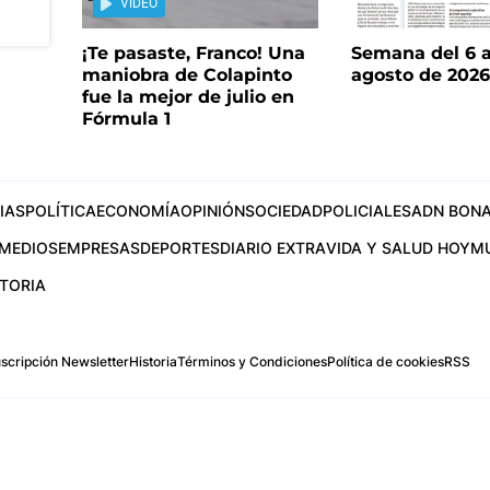
VIDEO
¡Te pasaste, Franco! Una
Semana del 6 a
maniobra de Colapinto
agosto de 202
fue la mejor de julio en
Fórmula 1
IAS
POLÍTICA
ECONOMÍA
OPINIÓN
SOCIEDAD
POLICIALES
ADN BONA
MEDIOS
EMPRESAS
DEPORTES
DIARIO EXTRA
VIDA Y SALUD HOY
M
STORIA
scripción Newsletter
Historia
Términos y Condiciones
Política de cookies
RSS
.com
os Aires, Argentina