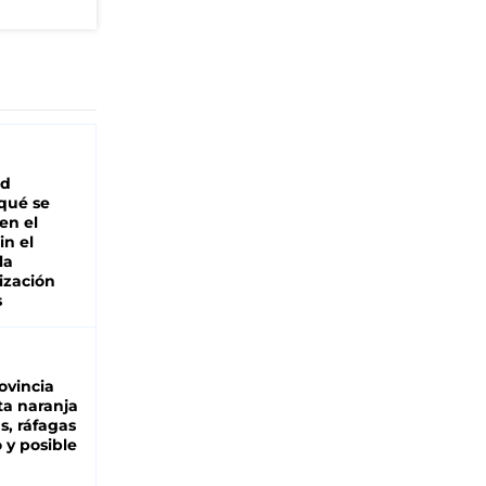
ad
 qué se
en el
in el
la
ización
s
ovincia
ta naranja
as, ráfagas
 y posible