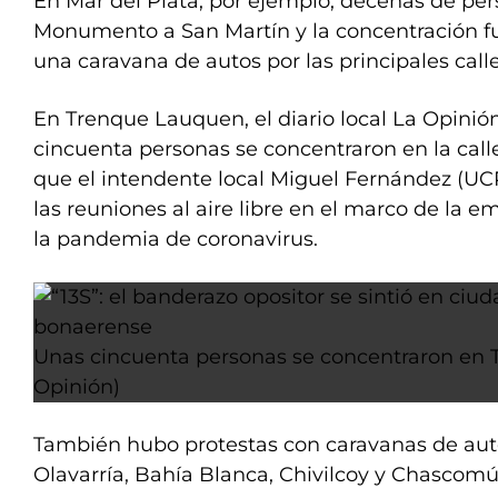
En Mar del Plata, por ejemplo, decenas de per
Monumento a San Martín y la concentración 
una caravana de autos por las principales calle
En Trenque Lauquen, el diario local La Opinió
cincuenta personas se concentraron en la calle
que el intendente local Miguel Fernández (UCR
las reuniones al aire libre en el marco de la e
la pandemia de coronavirus.
Unas cincuenta personas se concentraron en 
Opinión)
También hubo protestas con caravanas de au
Olavarría, Bahía Blanca, Chivilcoy y Chascomús