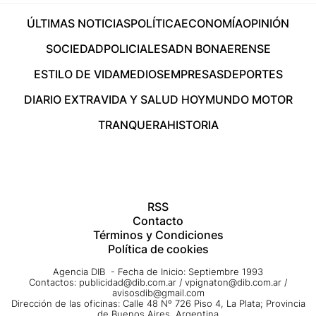
ÚLTIMAS NOTICIAS
POLÍTICA
ECONOMÍA
OPINIÓN
SOCIEDAD
POLICIALES
ADN BONAERENSE
ESTILO DE VIDA
MEDIOS
EMPRESAS
DEPORTES
DIARIO EXTRA
VIDA Y SALUD HOY
MUNDO MOTOR
TRANQUERA
HISTORIA
RSS
Contacto
Términos y Condiciones
Política de cookies
Agencia DIB - Fecha de Inicio: Septiembre 1993
Contactos:
publicidad@dib.com.ar
/
vpignaton@dib.com.ar
/
avisosdib@gmail.com
Dirección de las oficinas: Calle 48 Nº 726 Piso 4, La Plata; Provincia
de Buenos Aires, Argentina