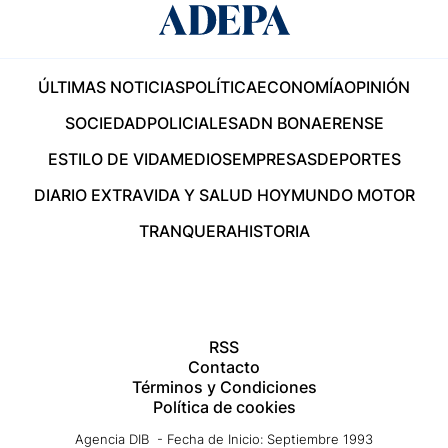
ÚLTIMAS NOTICIAS
POLÍTICA
ECONOMÍA
OPINIÓN
SOCIEDAD
POLICIALES
ADN BONAERENSE
ESTILO DE VIDA
MEDIOS
EMPRESAS
DEPORTES
DIARIO EXTRA
VIDA Y SALUD HOY
MUNDO MOTOR
TRANQUERA
HISTORIA
RSS
Contacto
Términos y Condiciones
Política de cookies
Agencia DIB - Fecha de Inicio: Septiembre 1993