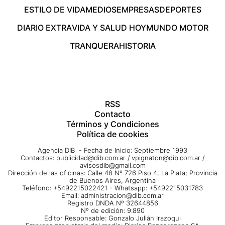
ESTILO DE VIDA
MEDIOS
EMPRESAS
DEPORTES
DIARIO EXTRA
VIDA Y SALUD HOY
MUNDO MOTOR
TRANQUERA
HISTORIA
RSS
Contacto
Términos y Condiciones
Política de cookies
Agencia DIB - Fecha de Inicio: Septiembre 1993
Contactos:
publicidad@dib.com.ar
/
vpignaton@dib.com.ar
/
avisosdib@gmail.com
Dirección de las oficinas: Calle 48 Nº 726 Piso 4, La Plata; Provincia
de Buenos Aires, Argentina
Teléfono: +5492215022421 - Whatsapp: +5492215031783
Email:
administracion@dib.com.ar
Registro DNDA Nº 32644856
Nº de edición: 9.890
Editor Responsable: Gonzalo Julián Irazoqui