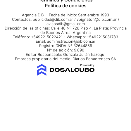
Política de cookies
Agencia DIB - Fecha de Inicio: Septiembre 1993
Contactos:
publicidad@dib.com.ar
/
vpignaton@dib.com.ar
/
avisosdib@gmail.com
Dirección de las oficinas: Calle 48 Nº 726 Piso 4, La Plata; Provincia
de Buenos Aires, Argentina
Teléfono: +5492215022421 - Whatsapp: +5492215031783
Email:
administracion@dib.com.ar
Registro DNDA Nº 32644856
Nº de edición: 9.890
Editor Responsable: Gonzalo Julián Irazoqui
Empresa propietaria del medio: Diarios Bonaerenses SA