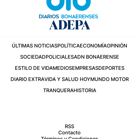
ÚLTIMAS NOTICIAS
POLÍTICA
ECONOMÍA
OPINIÓN
SOCIEDAD
POLICIALES
ADN BONAERENSE
ESTILO DE VIDA
MEDIOS
EMPRESAS
DEPORTES
DIARIO EXTRA
VIDA Y SALUD HOY
MUNDO MOTOR
TRANQUERA
HISTORIA
RSS
Contacto
Términos y Condiciones