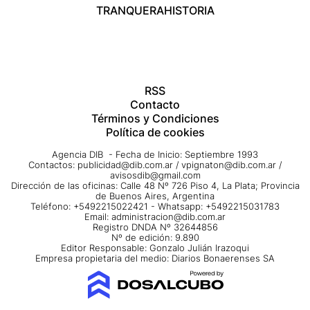
TRANQUERA
HISTORIA
RSS
Contacto
Términos y Condiciones
Política de cookies
Agencia DIB - Fecha de Inicio: Septiembre 1993
Contactos:
publicidad@dib.com.ar
/
vpignaton@dib.com.ar
/
avisosdib@gmail.com
Dirección de las oficinas: Calle 48 Nº 726 Piso 4, La Plata; Provincia
de Buenos Aires, Argentina
Teléfono: +5492215022421 - Whatsapp: +5492215031783
Email:
administracion@dib.com.ar
Registro DNDA Nº 32644856
Nº de edición: 9.890
Editor Responsable: Gonzalo Julián Irazoqui
Empresa propietaria del medio: Diarios Bonaerenses SA