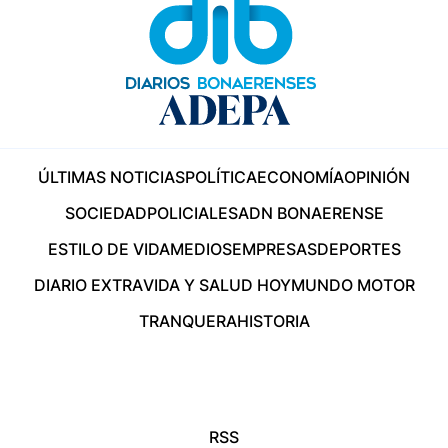
ÚLTIMAS NOTICIAS
POLÍTICA
ECONOMÍA
OPINIÓN
SOCIEDAD
POLICIALES
ADN BONAERENSE
ESTILO DE VIDA
MEDIOS
EMPRESAS
DEPORTES
DIARIO EXTRA
VIDA Y SALUD HOY
MUNDO MOTOR
TRANQUERA
HISTORIA
RSS