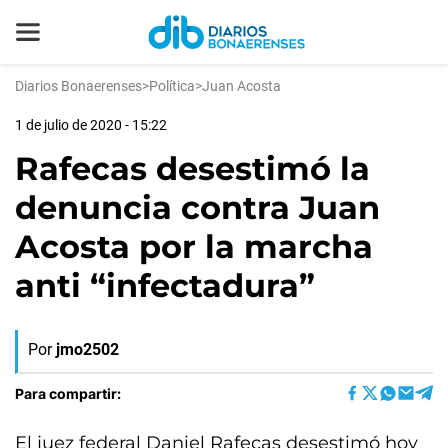
Diarios Bonaerenses
>
Política
>
Juan Acosta
1 de julio de 2020 - 15:22
Rafecas desestimó la
denuncia contra Juan
Acosta por la marcha
anti “infectadura”
Por
jmo2502
Para compartir:
El juez federal Daniel Rafecas desestimó hoy