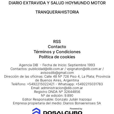
DIARIO EXTRA
VIDA Y SALUD HOY
MUNDO MOTOR
TRANQUERA
HISTORIA
RSS
Contacto
Términos y Condiciones
Política de cookies
Agencia DIB - Fecha de Inicio: Septiembre 1993
Contactos:
publicidad@dib.com.ar
/
vpignaton@dib.com.ar
/
avisosdib@gmail.com
Dirección de las oficinas: Calle 48 Nº 726 Piso 4, La Plata; Provincia
de Buenos Aires, Argentina
Teléfono: +5492215022421 - Whatsapp: +5492215031783
Email:
administracion@dib.com.ar
Registro DNDA Nº 32644856
Nº de edición: 9.890
Editor Responsable: Gonzalo Julián Irazoqui
Empresa propietaria del medio: Diarios Bonaerenses SA