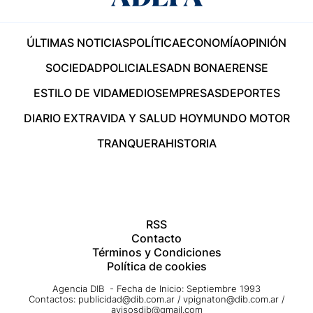
ÚLTIMAS NOTICIAS
POLÍTICA
ECONOMÍA
OPINIÓN
SOCIEDAD
POLICIALES
ADN BONAERENSE
ESTILO DE VIDA
MEDIOS
EMPRESAS
DEPORTES
DIARIO EXTRA
VIDA Y SALUD HOY
MUNDO MOTOR
TRANQUERA
HISTORIA
RSS
Contacto
Términos y Condiciones
Política de cookies
Agencia DIB - Fecha de Inicio: Septiembre 1993
Contactos:
publicidad@dib.com.ar
/
vpignaton@dib.com.ar
/
avisosdib@gmail.com